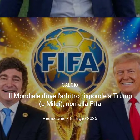
CALCIO
Il Mondiale dove l’arbitro risponde a Trump
(e Milei), non alla Fifa
Redazione
-
8 Luglio 2026