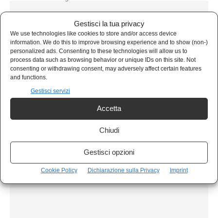
Gestisci la tua privacy
We use technologies like cookies to store and/or access device
information. We do this to improve browsing experience and to show (non-)
personalized ads. Consenting to these technologies will allow us to
process data such as browsing behavior or unique IDs on this site. Not
consenting or withdrawing consent, may adversely affect certain features
and functions.
Gestisci servizi
Accetta
Chiudi
CALCIO
Il Colonnello Lobanovsky: Barcellona-Napoli, il
Gestisci opzioni
pagellone
Cookie Policy
Dichiarazione sulla Privacy
Imprint
Enrico Zerbo
-
9 Agosto 2020