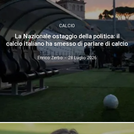
CALCIO
La Nazionale ostaggio della politica: il
calcio italiano ha smesso di parlare di calcio
Enrico Zerbo
-
28 Luglio 2026