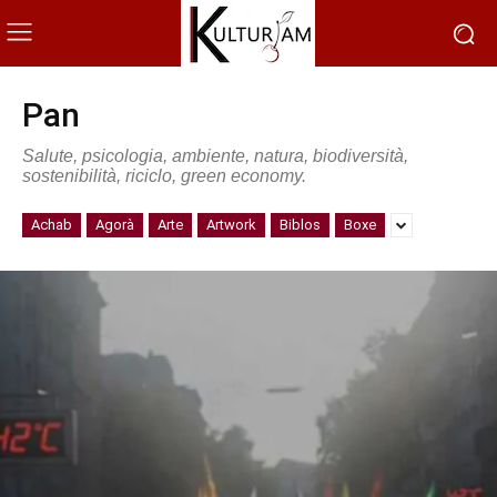
Pan
Salute, psicologia, ambiente, natura, biodiversità,
sostenibilità, riciclo, green economy.
Achab
Agorà
Arte
Artwork
Biblos
Boxe