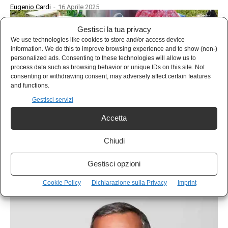
Eugenio Cardi
-
16 Aprile 2025
Gestisci la tua privacy
We use technologies like cookies to store and/or access device
information. We do this to improve browsing experience and to show (non-)
personalized ads. Consenting to these technologies will allow us to
process data such as browsing behavior or unique IDs on this site. Not
consenting or withdrawing consent, may adversely affect certain features
and functions.
Gestisci servizi
Accetta
Chiudi
PAN
Il ruolo delle città nella lotta allo spreco
Gestisci opzioni
alimentare
Cookie Policy
Dichiarazione sulla Privacy
Imprint
Sira De Vanna
-
4 Marzo 2025