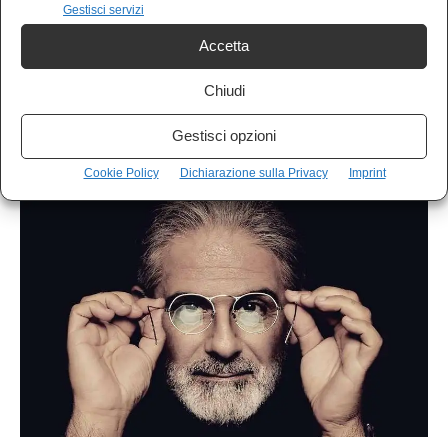
Gestisci servizi
Accetta
Chiudi
IN EVIDENZA
Gestisci opzioni
Canzoni e libertà: da Victor Jara al Grup Yorum
Cookie Policy
Dichiarazione sulla Privacy
Imprint
Pancrazio Anfuso
-
23 Novembre 2020