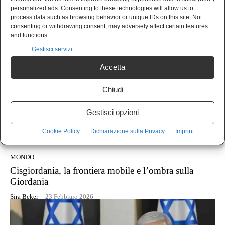
palestinesi
personalized ads. Consenting to these technologies will allow us to
process data such as browsing behavior or unique IDs on this site. Not
Zela Santi
-
27 Febbraio 2026
consenting or withdrawing consent, may adversely affect certain features
and functions.
Gestisci servizi
Accetta
Chiudi
Gestisci opzioni
Cookie Policy
Dichiarazione sulla Privacy
Imprint
MONDO
Cisgiordania, la frontiera mobile e l’ombra sulla
Giordania
Sira Beker
-
23 Febbraio 2026