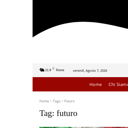
C
venerdì, Agosto 7, 2026
21.8
Rome
Home
Chi Siam
Home
Tags
Futuro
Tag:
futuro