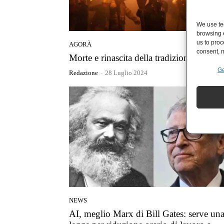
We use tec
browsing 
us to proc
AGORÀ
consent, m
Morte e rinascita della tradizione
Ge
Redazione
-
28 Luglio 2024
NEWS
AI, meglio Marx di Bill Gates: serve un