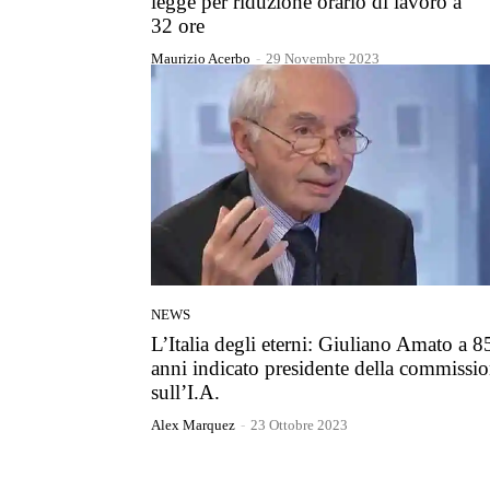
legge per riduzione orario di lavoro a
32 ore
Maurizio Acerbo
-
29 Novembre 2023
NEWS
L’Italia degli eterni: Giuliano Amato a 8
anni indicato presidente della commissi
sull’I.A.
Alex Marquez
-
23 Ottobre 2023