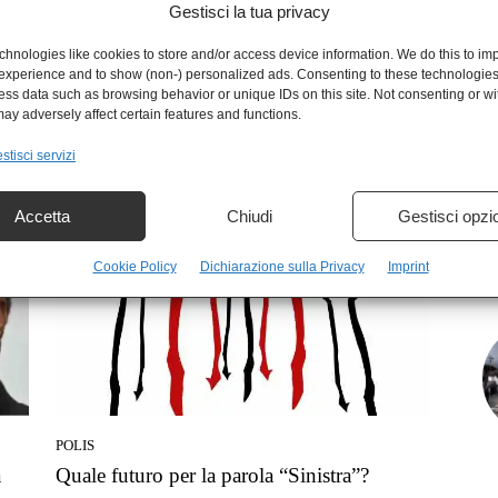
Gestisci la tua privacy
hnologies like cookies to store and/or access device information. We do this to im
experience and to show (non-) personalized ads. Consenting to these technologies 
ess data such as browsing behavior or unique IDs on this site. Not consenting or w
NEWS
ay adversely affect certain features and functions.
I giovani non hanno più voglia di lavorare?
Hanno ragione
stisci servizi
Alessandro Ferretti
-
11 Maggio 2024
Accetta
Chiudi
Gestisci opzi
Cookie Policy
Dichiarazione sulla Privacy
Imprint
POLIS
a
Quale futuro per la parola “Sinistra”?