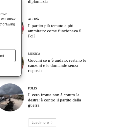
diplomazia
prove
will allow
AGORÀ
ithdrawing
Il partito più temuto e più
ammirato: come funzionava il
Pci?
MUSICA
oni
Guccini se n’è andato, restano le
canzoni e le domande senza
risposta
POLIS
Il vero fronte non è contro la
destra: è contro il partito della
guerra
Load more