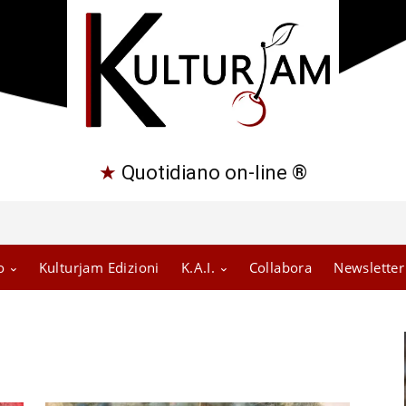
★
Quotidiano on-line ®
o
Kulturjam Edizioni
K.A.I.
Collabora
Newsletter