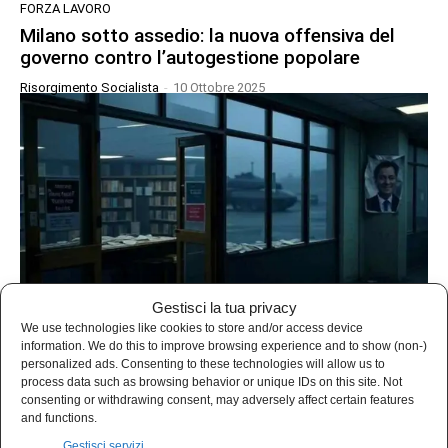
FORZA LAVORO
Milano sotto assedio: la nuova offensiva del
governo contro l’autogestione popolare
Risorgimento Socialista
-
10 Ottobre 2025
Gestisci la tua privacy
We use technologies like cookies to store and/or access device
information. We do this to improve browsing experience and to show (non-)
FORZA LAVORO
personalized ads. Consenting to these technologies will allow us to
process data such as browsing behavior or unique IDs on this site. Not
Tagli alla cultura, assalto alla democrazia
consenting or withdrawing consent, may adversely affect certain features
and functions.
Risorgimento Socialista
-
14 Settembre 2025
Gestisci servizi