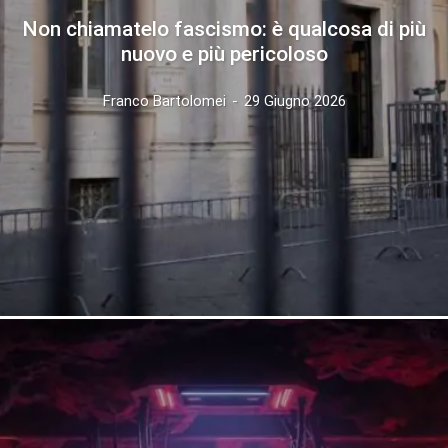
Non chiamatelo fascismo: è qualcosa di più
nuovo e più pericoloso
Franco Bartolomei
-
29 Giugno 2026