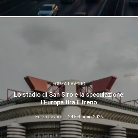
FORZA LAVORO
Lo stadio di San Siro e la speculazione:
l’Europa tira il freno
Forza Lavoro
-
24 Febbraio 2026