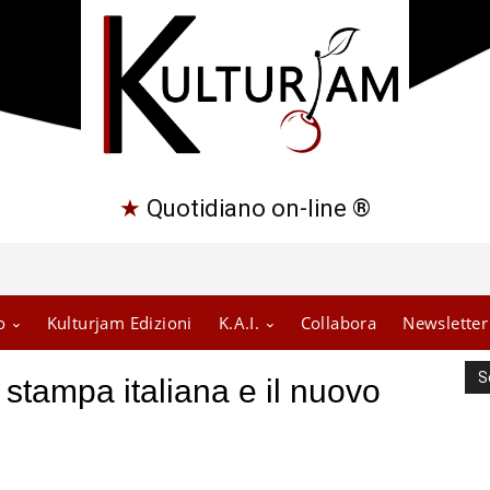
★
Quotidiano on-line ®
o
Kulturjam Edizioni
K.A.I.
Collabora
Newsletter
S
 stampa italiana e il nuovo