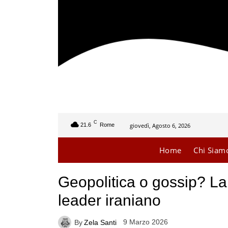
C
giovedì, Agosto 6, 2026
21.6
Rome
Home
Chi Siam
Geopolitica o gossip? La
leader iraniano
9 Marzo 2026
By
Zela Santi