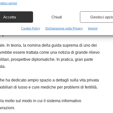
stisci servizi
essione non rappresenta soltanto una scelta istituzionale,
Accetta
Chiudi
Gestisci opzi
nazionale.
Cookie Policy
Dichiarazione sulla Privacy
Imprint
sip
le. In teoria, la nomina della guida suprema di uno dei
ovrebbe essere trattata come una notizia di grande rilievo
militari, prospettive diplomatiche. In pratica, gran parte
ada.
che ha dedicato ampio spazio a dettagli sulla vita privata
biliari di lusso e cure mediche per problemi di fertilità.
ela molto sul modo in cui il sistema informativo
rrazioni.