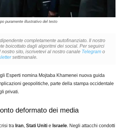
 puramente illustrativo del testo
ndipendente completamente autofinanziato. Il nostro
 boicottato dagli algoritmi dei social. Per seguirci
l nostro sito, iscrivetevi al nostro canale
Telegram
o
letter
settimanale.
egli Esperti nomina Mojtaba Khamenei nuova guida
mplicazioni geopolitiche, parte della stampa occidentale
i privati.
cconto deformato dei media
risi tra
Iran
,
Stati Uniti
e
Israele
. Negli attacchi condotti