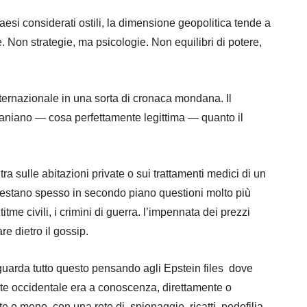
aesi considerati ostili, la dimensione geopolitica tende a
 Non strategie, ma psicologie. Non equilibri di potere,
internazionale in una sorta di cronaca mondana. Il
iraniano — cosa perfettamente legittima — quanto il
 sulle abitazioni private o sui trattamenti medici di un
 restano spesso in secondo piano questioni molto più
ititme civili, i crimini di guerra. l’impennata dei prezzi
re dietro il gossip.
guarda tutto questo pensando agli Epstein files dove
te occidentale era a conoscenza, direttamente o
 o meno con una rete di spionaggio, ricatti, pedofilia,