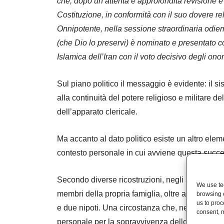
che, dopo un’attenta e approfondita revisione e
Costituzione, in conformità con il suo dovere rel
Onnipotente, nella sessione straordinaria odi
(che Dio lo preservi) è nominato e presentato 
Islamica dell’Iran con il voto decisivo degli on
Sul piano politico il messaggio è evidente: il si
alla continuità del potere religioso e militare d
dell’apparato clericale.
Ma accanto al dato politico esiste un altro elem
contesto personale in cui avviene questa succ
Secondo diverse ricostruzioni, negli attacchi 
We use tec
membri della propria famiglia, oltre al padre, tra
browsing 
us to proc
e due nipoti. Una circostanza che, nel linguaggi
consent, m
personale per la sopravvivenza dello Stato.