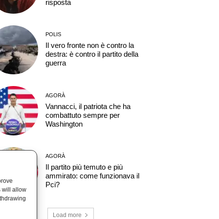
risposta
POLIS
Il vero fronte non è contro la
destra: è contro il partito della
guerra
AGORÀ
Vannacci, il patriota che ha
combattuto sempre per
Washington
AGORÀ
Il partito più temuto e più
ammirato: come funzionava il
prove
Pci?
will allow
ithdrawing
Load more