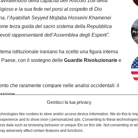
 avvalendosi della capacità dell’Articolo 108 della
igioso e la sua fede nel porsi al cospetto di Dio
erna, l’Ayatollah Seyyed Mojtaba Hosseini Khamenei
come terza guida del sacro sistema della Repubblica
orevoli rappresentanti dell’Assemblea degli Esperti”.
stema istituzionale iraniano ha scelto una figura interna
el Paese, con il sostegno delle
Guardie Rivoluzionarie
e
ento che raramente compare nelle analisi occidentali: il
essione.
Gestisci la tua privacy
del 28 febbraio Mojtaba Khamenei avrebbe perso diversi
hnologies like cookies to store and/or access device information. We do this to im
 cui la madre, la moglie , un figlio, la sorella, un cognato
experience and to show (non-) personalized ads. Consenting to these technologies 
ess data such as browsing behavior or unique IDs on this site. Not consenting or w
o politico iraniano, viene presentata come sacrificio
ay adversely affect certain features and functions.