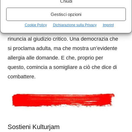
Chiudi
Il risultato è la nascita del cittadino esemplare:
Gestisci opzioni
informato quanto basta per non deviare, attivo
Cookie Policy
Dichiarazione sulla Privacy
Imprint
entro confini prestabiliti, integrato fino alla
rinuncia al giudizio critico. Una democrazia che
si proclama adulta, ma che mostra un’evidente
allergia alle domande. E che, proprio per
questo, comincia a somigliare a ciò che dice di
combattere.
Sostieni Kulturjam