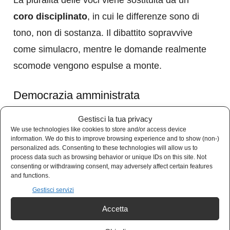
La pluralità delle voci viene sostituita da un
coro disciplinato
, in cui le differenze sono di
tono, non di sostanza. Il dibattito sopravvive
come simulacro, mentre le domande realmente
scomode vengono espulse a monte.
Democrazia amministrata
Gestisci la tua privacy
Il passaggio finale è forse il più rivelatore: la
We use technologies like cookies to store and/or access device
trasformazione della censura in
procedura
information. We do this to improve browsing experience and to show (non-)
personalized ads. Consenting to these technologies will allow us to
amministrativa
. Non si punisce ciò che è
process data such as browsing behavior or unique IDs on this site. Not
consenting or withdrawing consent, may adversely affect certain features
falso, ma ciò che è inopportuno. Non si
and functions.
corregge l’errore, lo si rimuove. Il pensiero non
Gestisci servizi
conforme non viene confutato, ma monitorato,
Accetta
segnalato, gestito.