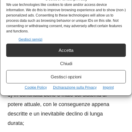
We use technologies like cookies to store and/or access device
Questa Ucraina sarà la chiave di volta della
information. We do this to improve browsing experience and to show (non-)
politica USA (molto meno di quella “europea”)
personalized ads. Consenting to these technologies will allow us to
process data such as browsing behavior or unique IDs on this site. Not
nell’area slavo-orientale, fino a un sostanziale
consenting or withdrawing consent, may adversely affect certain features
and functions.
riequilibrio – o addirittura rovesciamento – di
Gestisci servizi
ruolo con la Russia, o di ciò che ne resterà.
Accetta
Chiudi
Gestisci opzioni
Come ne può uscire la Russia?
Cookie Policy
Dichiarazione sulla Privacy
Imprint
1) In continuità bene o male col sistema di
potere attuale, con le conseguenze appena
descritte e un inevitabile declino di lunga
durata;