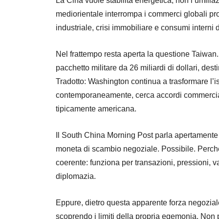
La Cina vuole stabilità energetica, non l’umiliaz
mediorientale interrompa i commerci globali pr
industriale, crisi immobiliare e consumi interni 
Nel frattempo resta aperta la questione Taiwan
pacchetto militare da 26 miliardi di dollari, dest
Tradotto: Washington continua a trasformare l’i
contemporaneamente, cerca accordi commercial
tipicamente americana.
Il South China Morning Post parla apertament
moneta di scambio negoziale. Possibile. Perché
coerente: funziona per transazioni, pressioni, v
diplomazia.
Eppure, dietro questa apparente forza negoziale
scoprendo i limiti della propria egemonia. Non