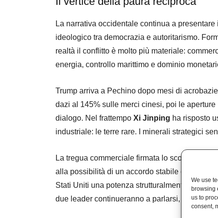
Il vertice della paura reciproca
La narrativa occidentale continua a presentare
ideologico tra democrazia e autoritarismo. Form
realtà il conflitto è molto più materiale: commer
energia, controllo marittimo e dominio monetari
Trump arriva a Pechino dopo mesi di acrobazie g
dazi al 145% sulle merci cinesi, poi le aperture ne
dialogo. Nel frattempo
Xi Jinping
ha risposto u
industriale: le terre rare. I minerali strategici 
La tregua commerciale firmata lo scorso ottobr
alla possibilità di un accordo stabile con l’Am
We use tec
Stati Uniti una potenza strutturalmente ostile,
browsing 
us to proc
due leader continueranno a parlarsi, perché de
consent, m