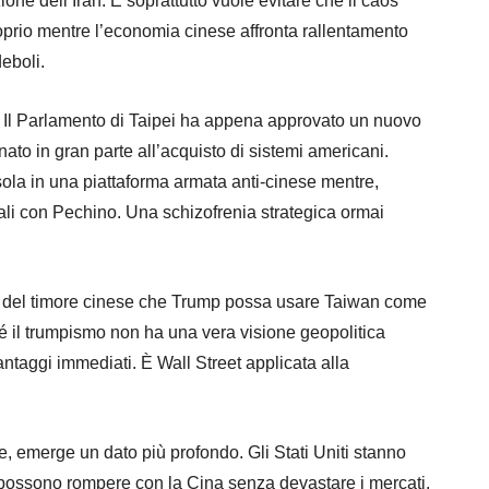
ione dell’Iran. E soprattutto vuole evitare che il caos
oprio mentre l’economia cinese affronta rallentamento
deboli.
. Il Parlamento di Taipei ha appena approvato un nuovo
inato in gran parte all’acquisto di sistemi americani.
sola in una piattaforma armata anti-cinese mentre,
i con Pechino. Una schizofrenia strategica ormai
e del timore cinese che Trump possa usare Taiwan come
 il trumpismo non ha una vera visione geopolitica
antaggi immediati. È Wall Street applicata alla
, emerge un dato più profondo. Gli Stati Uniti stanno
 possono rompere con la Cina senza devastare i mercati.