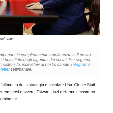
del testo
ndipendente completamente autofinanziato. Il nostro
 boicottato dagli algoritmi dei social. Per seguirci
l nostro sito, iscrivetevi al nostro canale
Telegram
o
letter
settimanale.
 fallimento della strategia muscolare Usa. Cina e Stati
i per rompersi davvero. Taiwan, dazi e Hormuz mostrano
dominante.