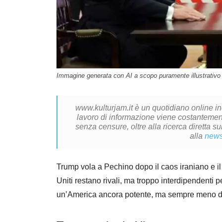
Immagine generata con AI a scopo puramente illustrativo 
www.kulturjam.it è un quotidiano online i
lavoro di informazione viene costantemente
senza censure, oltre alla ricerca diretta su
alla
news
Trump vola a Pechino dopo il caos iraniano e il
Uniti restano rivali, ma troppo interdipendent
un’America ancora potente, ma sempre meno 