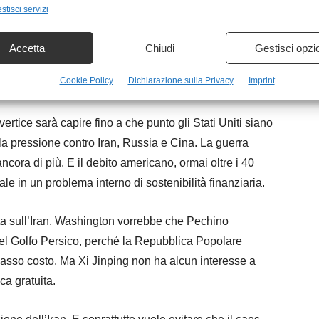
i” immaginavano un’intesa storica tra Trump e Xi. Non
stisci servizi
ongelare temporaneamente il conflitto economico. In
Accetta
Chiudi
Gestisci opzi
Cookie Policy
Dichiarazione sulla Privacy
Imprint
le della paura
vertice sarà capire fino a che punto gli Stati Uniti siano
a pressione contro Iran, Russia e Cina. La guerra
cora di più. E il debito americano, ormai oltre i 40
onale in un problema interno di sostenibilità finanziaria.
ta sull’Iran. Washington vorrebbe che Pechino
el Golfo Persico, perché la Repubblica Popolare
asso costo. Ma Xi Jinping non ha alcun interesse a
ca gratuita.