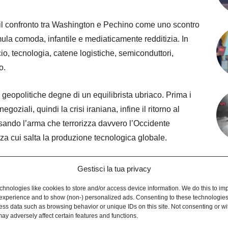
 il confronto tra Washington e Pechino come uno scontro
ula comoda, infantile e mediaticamente redditizia. In
cio, tecnologia, catene logistiche, semiconduttori,
o.
eopolitiche degne di un equilibrista ubriaco. Prima i
goziali, quindi la crisi iraniana, infine il ritorno al
sando l’arma che terrorizza davvero l’Occidente
senza cui salta la produzione tecnologica globale.
e ha evitato il peggio, ma nessuno a Pechino crede più
Gestisci la tua privacy
erica trumpiana. La leadership cinese considera ormai gli
hnologies like cookies to store and/or access device information. We do this to im
 anche quando sorride davanti alle telecamere. Eppure i
experience and to show (non-) personalized ads. Consenting to these technologies 
ess data such as browsing behavior or unique IDs on this site. Not consenting or w
vono.
ay adversely affect certain features and functions.