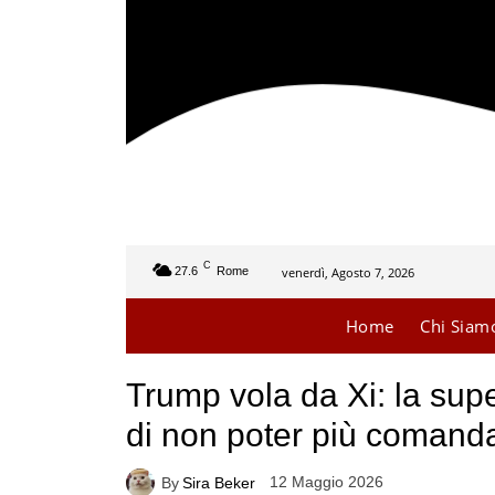
C
venerdì, Agosto 7, 2026
27.6
Rome
Home
Chi Siam
Trump vola da Xi: la su
di non poter più comand
12 Maggio 2026
By
Sira Beker