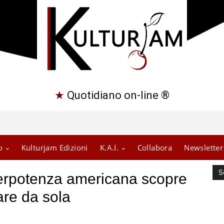
★
Quotidiano on-line ®
o
Kulturjam Edizioni
K.A.I.
Collabora
Newsletter
S
perpotenza americana scopre
are da sola