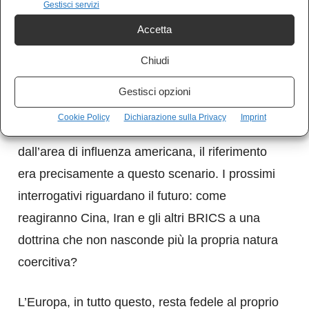
rimettere le mani su risorse considerate
Gestisci servizi
“strategiche”, la Cina non può fare altro che
Accetta
osservare. Degli interessi del paese colpito,
Chiudi
naturalmente, non si discute nemmeno.
Gestisci opzioni
Quando nei documenti strategici statunitensi si
Cookie Policy
Dichiarazione sulla Privacy
Imprint
parlava di “attori non emisferici” da escludere
dall’area di influenza americana, il riferimento
era precisamente a questo scenario. I prossimi
interrogativi riguardano il futuro: come
reagiranno Cina, Iran e gli altri BRICS a una
dottrina che non nasconde più la propria natura
coercitiva?
L’Europa, in tutto questo, resta fedele al proprio