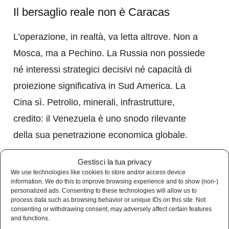
Il bersaglio reale non è Caracas
L’operazione, in realtà, va letta altrove. Non a
Mosca, ma a Pechino. La Russia non possiede
né interessi strategici decisivi né capacità di
proiezione significativa in Sud America. La
Cina sì. Petrolio, minerali, infrastrutture,
credito: il Venezuela è uno snodo rilevante
della sua penetrazione economica globale.
Gestisci la tua privacy
Ed è qui che emerge la vera asimmetria:
We use technologies like cookies to store and/or access device
Pechino ha interessi vitali, ma nessuna
information. We do this to improve browsing experience and to show (non-)
personalized ads. Consenting to these technologies will allow us to
capacità militare per difenderli fuori dal proprio
process data such as browsing behavior or unique IDs on this site. Not
consenting or withdrawing consent, may adversely affect certain features
perimetro regionale. Se Washington decide di
and functions.