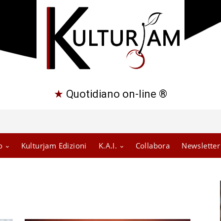
★
Quotidiano on-line ®
o
Kulturjam Edizioni
K.A.I.
Collabora
Newsletter