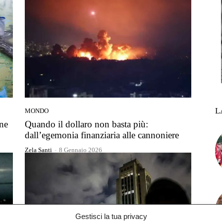
L
MONDO
ine
Quando il dollaro non basta più:
dall’egemonia finanziaria alle cannoniere
Zela Santi
-
8 Gennaio 2026
Gestisci la tua privacy