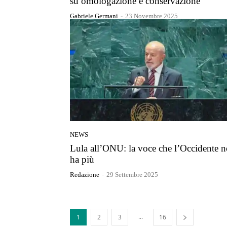
su omologazione e conservazione
Gabriele Germani
-
23 Novembre 2025
NEWS
Lula all’ONU: la voce che l’Occidente 
ha più
Redazione
-
29 Settembre 2025
...
1
2
3
16