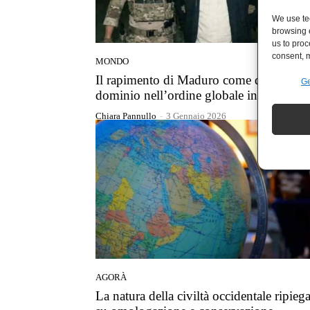
We use tec
browsing 
us to proc
consent, m
MONDO
Il rapimento di Maduro come dispositiv
Ge
dominio nell’ordine globale in crisi
Chiara Pannullo
-
3 Gennaio 2026
AGORÀ
La natura della civiltà occidentale ripiega