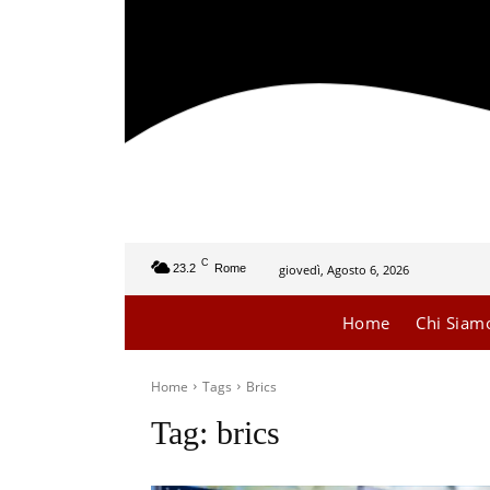
C
giovedì, Agosto 6, 2026
23.2
Rome
Home
Chi Siam
Home
Tags
Brics
Tag:
brics