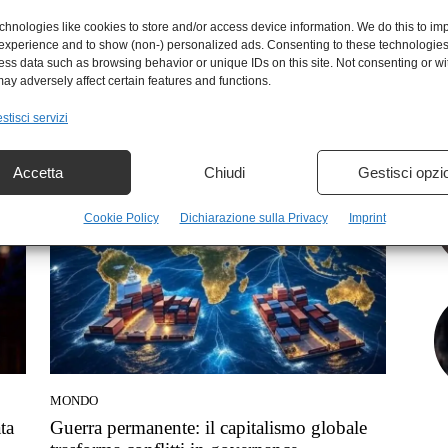
hnologies like cookies to store and/or access device information. We do this to im
experience and to show (non-) personalized ads. Consenting to these technologies 
ess data such as browsing behavior or unique IDs on this site. Not consenting or w
ay adversely affect certain features and functions.
NEWS
o di
L’atto banditesco USA in Venezuela è un
stisci servizi
messaggio alla Cina
Redazione
-
3 Gennaio 2026
Accetta
Chiudi
Gestisci opzi
Cookie Policy
Dichiarazione sulla Privacy
Imprint
MONDO
ta
Guerra permanente: il capitalismo globale