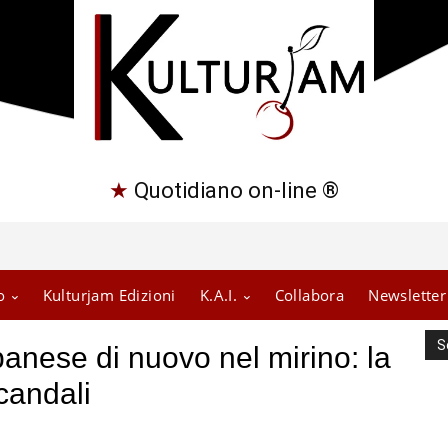
★
Quotidiano on-line ®
o
Kulturjam Edizioni
K.A.I.
Collabora
Newsletter
S
banese di nuovo nel mirino: la
scandali