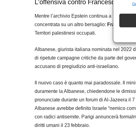
L’offensiva contro Francesca Alba
Ge
Mentre l’archivio Epstein continua a produrre o
concentrata su un altro bersaglio:
Francesca A
Territori palestinesi occupati.
Albanese, giurista italiana nominata nel 2022 dal
di ripetute campagne critiche da parte del gover
accusano di pregiudizio anti-israeliano.
Il nuovo caso è quanto mai paradossale. Il mini
duramente la Albanese, chiedendone le dimissio
pronunciate durante un forum di Al-Jazeera il 
Albanese avrebbe definito Israele “nemico com
con radici antisemite. Parigi annuncerà formalm
diritti umani il 23 febbraio.