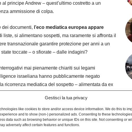
n al principe Andrew – quest’ultimo costretto a un
senza ammissione di colpa.
e dei documenti,
l’eco mediatica europea appare
di liste, si alimentano sospetti, ma raramente si affronta il
ere transnazionale garantire protezione per anni a un
 state toccate – o sfiorate – dalle indagini?
nterrogativi mai pienamente chiariti sui legami
ntelligence israeliana hanno pubblicamente negato
ola ricorrenza mediatica del sospetto – alimentata da ex
 rendere il dossier geopoliticamente sensibile. Nessuna
Gestisci la tua privacy
o dei servizi israeliani. Tuttavia, la presenza di Israele
uito a rendere l’argomento scivoloso nei circuiti
hnologies like cookies to store and/or access device information. We do this to im
experience and to show (non-) personalized ads. Consenting to these technologies 
ess data such as browsing behavior or unique IDs on this site. Not consenting or w
ay adversely affect certain features and functions.