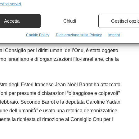
nese
stisci servizi
mbre, l’attenzione politica e mediatica europea si è
Accetta
Chiudi
Gestisci opzi
lbanese
, relatrice speciale delle Nazioni Unite sui
Cookie Policy
Dichiarazione sulla Privacy
Imprint
 Consiglio per i diritti umani dell’Onu, è stata oggetto
no israeliano e di organizzazioni filo-israeliane, che la
stro degli Esteri francese Jean-Noël Barrot ha attaccato
ni per presunte dichiarazioni “oltraggiose e colpevoli”
7 febbraio. Secondo Barrot e la deputata Caroline Yadan,
une dell’umanità” e usato una retorica demonizzatrice
ente la richiesta di rimozione al Consiglio Onu per i