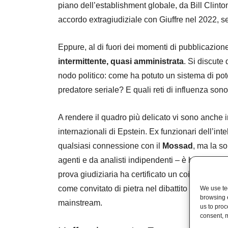
piano dell’establishment globale, da Bill Clinto
accordo extragiudiziale con Giuffre nel 2022, 
Eppure, al di fuori dei momenti di pubblicazion
intermittente, quasi amministrata
. Si discute 
nodo politico: come ha potuto un sistema di pot
predatore seriale? E quali reti di influenza sono
A rendere il quadro più delicato vi sono anche i
internazionali di Epstein. Ex funzionari dell’i
qualsiasi connessione con il
Mossad
, ma la s
agenti e da analisti indipendenti – è bastata a
prova giudiziaria ha certificato un coinvolgiment
come convitato di pietra nel dibattito ha contrib
We use tec
browsing 
mainstream.
us to proc
consent, m