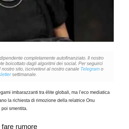
ndipendente completamente autofinanziato. Il nostro
 boicottato dagli algoritmi dei social. Per seguirci
l nostro sito, iscrivetevi al nostro canale
Telegram
o
letter
settimanale.
egami imbarazzanti tra élite globali, ma l’eco mediatica
ano la richiesta di rimozione della relatrice Onu
poi smentita.
e fare rumore