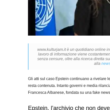
www.kulturjam.it è un quotidiano online i
lavoro di informazione viene costantemente
senza censure, oltre alla ricerca diretta su
alla
news
Gli atti sul caso Epstein continuano a rivelare l
resta contenuta. Intanto governi e media rilanci
Francesca Albanese, fondata su una fake news 
Epstein, l’archivio che non dev