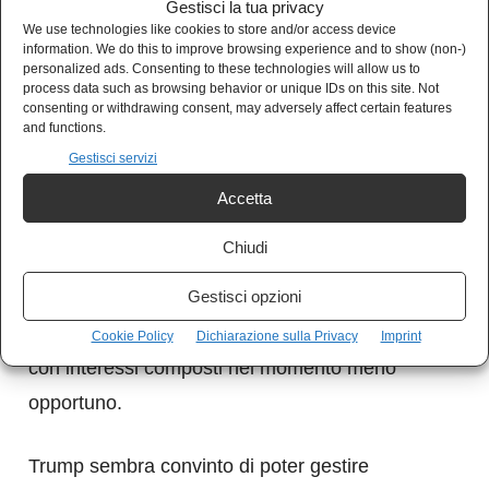
Gestisci la tua privacy
sancisce l’occupazione israeliana del Libano
We use technologies like cookies to store and/or access device
information. We do this to improve browsing experience and to show (non-)
meridionale e che
Netanyahu
ha salutato
personalized ads. Consenting to these technologies will allow us to
come «un colpo all’Iran» — è esattamente il
process data such as browsing behavior or unique IDs on this site. Not
consenting or withdrawing consent, may adversely affect certain features
tipo di provocazione che rende ogni altra intesa
and functions.
più difficile da reggere. I conti con
Hezbollah
,
Gestisci servizi
che ha già respinto l’accordo avvertendo che la
Accetta
sua applicazione richiederebbe una guerra
Chiudi
civile, sono stati rinviati, non eliminati. E i conti
Gestisci opzioni
con l’Iran, che in quella questione si considera
direttamente coinvolto, rischiano di presentarsi
Cookie Policy
Dichiarazione sulla Privacy
Imprint
con interessi composti nel momento meno
opportuno.
Trump sembra convinto di poter gestire