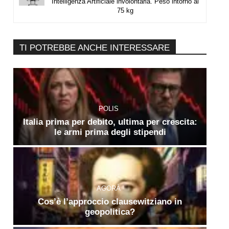
Intelligenza Artificiale involontaria. Peso intorno ai
75 kg
TI POTREBBE ANCHE INTERESSARE
POLIS
Italia prima per debito, ultima per crescita:
le armi prima degli stipendi
AGORÀ
Cos’è l’approccio clausewitziano in
geopolitica?