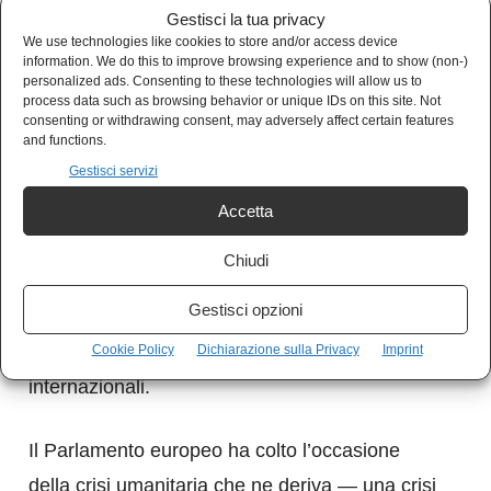
Cuba ha scelto nel 1959 di non restare
una
Gestisci la tua privacy
piantagione di canna da zucchero punteggiata
We use technologies like cookies to store and/or access device
information. We do this to improve browsing experience and to show (non-)
da casinò, bordelli e hub per il traffico
personalized ads. Consenting to these technologies will allow us to
process data such as browsing behavior or unique IDs on this site. Not
internazionale di droga, sotto il controllo
consenting or withdrawing consent, may adversely affect certain features
americano
. Ha cacciato Batista, ha
and functions.
Gestisci servizi
nazionalizzato le risorse, ha costruito un
sistema sanitario che molti paesi europei
Accetta
potrebbero studiare con profitto. Per questa
Chiudi
ostinazione viene punita da sessant’anni con
Gestisci opzioni
un blocco che le impedisce di acquistare
medicine, macchinari e carburante sui mercati
Cookie Policy
Dichiarazione sulla Privacy
Imprint
internazionali.
Il Parlamento europeo ha colto l’occasione
della crisi umanitaria che ne deriva — una crisi