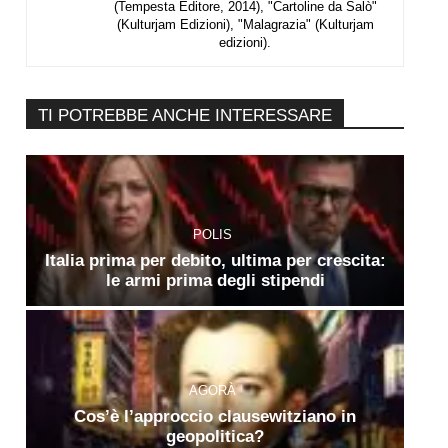
(Tempesta Editore, 2014), "Cartoline da Salò"
(Kulturjam Edizioni), "Malagrazia" (Kulturjam
edizioni).
TI POTREBBE ANCHE INTERESSARE
POLIS
Italia prima per debito, ultima per crescita:
le armi prima degli stipendi
AGORÀ
Cos’è l’approccio clausewitziano in
geopolitica?