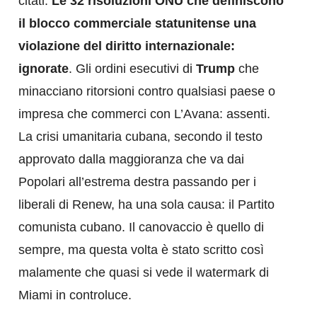
citati.
Le 32 risoluzioni ONU che definiscono
il blocco commerciale statunitense una
violazione del diritto internazionale:
ignorate
. Gli ordini esecutivi di
Trump
che
minacciano ritorsioni contro qualsiasi paese o
impresa che commerci con L’Avana: assenti.
La crisi umanitaria cubana, secondo il testo
approvato dalla maggioranza che va dai
Popolari all’estrema destra passando per i
liberali di Renew, ha una sola causa: il Partito
comunista cubano. Il canovaccio è quello di
sempre, ma questa volta è stato scritto così
malamente che quasi si vede il watermark di
Miami in controluce.