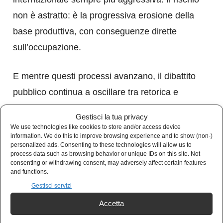
non è astratto: è la progressiva erosione della
base produttiva, con conseguenze dirette
sull’occupazione.
E mentre questi processi avanzano, il dibattito
pubblico continua a oscillare tra retorica e
distrazione. Si invocano principi, si celebrano
Gestisci la tua privacy
valori, si difendono assetti istituzionali, ma
We use technologies like cookies to store and/or access device
information. We do this to improve browsing experience and to show (non-)
raramente si affronta il nodo centrale: la
personalized ads. Consenting to these technologies will allow us to
process data such as browsing behavior or unique IDs on this site. Not
sostenibilità economica delle scelte politiche. Il
consenting or withdrawing consent, may adversely affect certain features
paradosso finale è quasi grottesco. Si continua
and functions.
Gestisci servizi
a partecipare a un rituale elettorale che
promette cambiamento, mentre le decisioni
Accetta
fondamentali restano immutate. Come se il