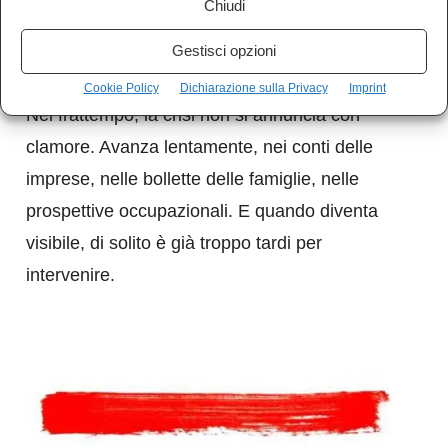
Chiudi
voto fosse una variabile simbolica, incapace di
Gestisci opzioni
incidere sulle traiettorie reali.
Cookie Policy
Dichiarazione sulla Privacy
Imprint
Nel frattempo, la crisi non si annuncia con
clamore. Avanza lentamente, nei conti delle
imprese, nelle bollette delle famiglie, nelle
prospettive occupazionali. E quando diventa
visibile, di solito è già troppo tardi per
intervenire.