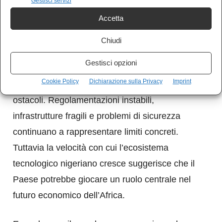
Gestisci servizi
capitali globali e sviluppatori da tutto il
Accetta
continente. Le soluzioni digitali nate qui stanno
iniziando a diffondersi in Africa occidentale e
Chiudi
oltre.
Gestisci opzioni
Cookie Policy
Dichiarazione sulla Privacy
Imprint
Naturalmente il percorso non è privo di
ostacoli. Regolamentazioni instabili,
infrastrutture fragili e problemi di sicurezza
continuano a rappresentare limiti concreti.
Tuttavia la velocità con cui l’ecosistema
tecnologico nigeriano cresce suggerisce che il
Paese potrebbe giocare un ruolo centrale nel
futuro economico dell’Africa.