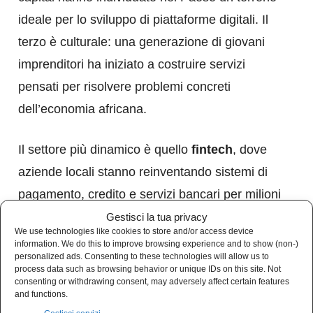
ideale per lo sviluppo di piattaforme digitali. Il
terzo è culturale: una generazione di giovani
imprenditori ha iniziato a costruire servizi
pensati per risolvere problemi concreti
dell’economia africana.
Il settore più dinamico è quello
fintech
, dove
aziende locali stanno reinventando sistemi di
pagamento, credito e servizi bancari per milioni
di utenti che non hanno accesso alla finanza
Gestisci la tua privacy
We use technologies like cookies to store and/or access device
tradizionale.
information. We do this to improve browsing experience and to show (non-)
personalized ads. Consenting to these technologies will allow us to
process data such as browsing behavior or unique IDs on this site. Not
In città come Lagos, definita da molti la “Silicon
consenting or withdrawing consent, may adversely affect certain features
and functions.
Valley africana”, startup e incubatori attirano