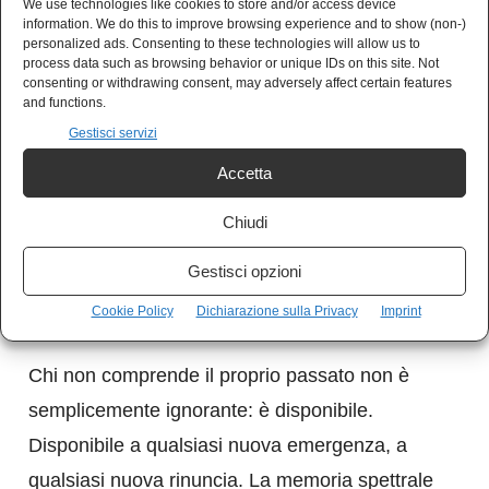
quell’esperienza dovrebbe far riflettere più di
We use technologies like cookies to store and/or access device
information. We do this to improve browsing experience and to show (non-)
qualsiasi polemica.
personalized ads. Consenting to these technologies will allow us to
process data such as browsing behavior or unique IDs on this site. Not
consenting or withdrawing consent, may adversely affect certain features
A completare il quadro arrivano l’emergenza
and functions.
Gestisci servizi
climatica e quella bellica. La prima costruita
comunicativamente come minaccia indistinta e
Accetta
permanente; la seconda come orizzonte
Chiudi
inevitabile. Il risultato è una società che teme il
Gestisci opzioni
presente e non riesce più a immaginare il
futuro.
Cookie Policy
Dichiarazione sulla Privacy
Imprint
Chi non comprende il proprio passato non è
semplicemente ignorante: è disponibile.
Disponibile a qualsiasi nuova emergenza, a
qualsiasi nuova rinuncia. La memoria spettrale