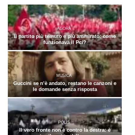
AGORÀ
Il partito più temuto e più ammirato: come
funzionava il Pci?
MUSICA
Guccini se n’è andato, restano le canzoni e
le domande senza risposta
POLIS
Il vero fronte non è contro la destra: è