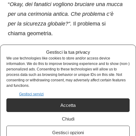
“
Okay, dei fanatici vogliono bruciare una mucca
per una cerimonia antica. Che problema c’è
per la sicurezza globale?”.
Il problema si
chiama geometria.
Il luogo esatto e non negoziabile dove questi
Gestisci la tua privacy
We use technologies like cookies to store and/or access device
gruppi estremisti ebraici vogliono costruire il
information. We do this to improve browsing experience and to show (non-)
personalized ads. Consenting to these technologies will allow us to
Terzo Tempio una volta purificati è la spianata
process data such as browsing behavior or unique IDs on this site. Not
delle moschee a Gerusalemme. Lì dove oggi
consenting or withdrawing consent, may adversely affect certain features
and functions.
sorge da oltre 1.300 anni la Cupola della
Gestisci servizi
Roccia e la Moschea di Al-Aqsa, il terzo luogo
Accetta
più sacro per due miliardi di musulmani.
Chiudi
La logica è spietatamente sequenziale:
Gestisci opzioni