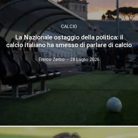
CALCIO
La Nazionale ostaggio della politica: il
calcio italiano ha smesso di parlare di calcio
Enrico Zerbo
-
28 Luglio 2026