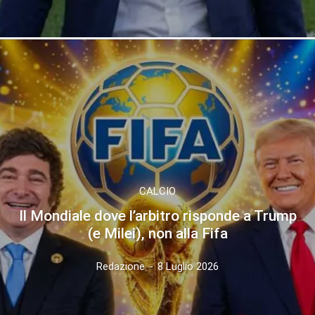
CALCIO
Il Mondiale dove l’arbitro risponde a Trump
(e Milei), non alla Fifa
Redazione
-
8 Luglio 2026