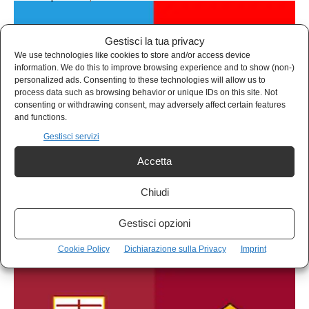
Gestisci la tua privacy
We use technologies like cookies to store and/or access device
information. We do this to improve browsing experience and to show (non-)
personalized ads. Consenting to these technologies will allow us to
process data such as browsing behavior or unique IDs on this site. Not
consenting or withdrawing consent, may adversely affect certain features
and functions.
Gestisci servizi
Accetta
CALCIO
Chiudi
Il Milan spreca tutto: la Lazio di Sarri affonda
Allegri e l’Inter vola a +8. Il Pagellone
Gestisci opzioni
Enrico Zerbo
-
16 Marzo 2026
Cookie Policy
Dichiarazione sulla Privacy
Imprint