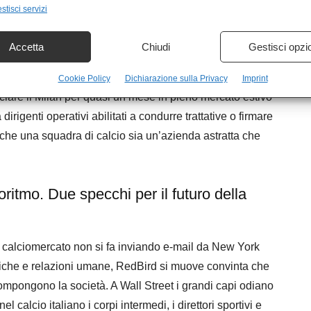
stisci servizi
gica è esplosa dopo il pesante ko interno contro il
quivocabile fallimento”. Cardinale ha usato il
Accetta
Chiudi
Gestisci opzi
nziando in ventiquattr’ore l’AD
Furlani
e il DT
risiede nella legittima scelta di voler cambiare rotta, ma
Cookie Policy
Dichiarazione sulla Privacy
Imprint
iare il Milan per quasi un mese in pieno mercato estivo
dirigenti operativi abilitati a condurre trattative o firmare
sa che una squadra di calcio sia un’azienda astratta che
goritmo. ​Due specchi per il futuro della
l calciomercato non si fa inviando e-mail da New York
itiche e relazioni umane, RedBird si muove convinta che
compongono la società. A Wall Street i grandi capi odiano
el calcio italiano i corpi intermedi, i direttori sportivi e