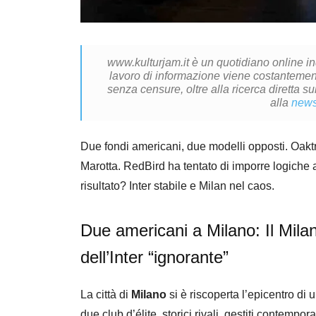
www.kulturjam.it è un quotidiano online i
lavoro di informazione viene costantemente
senza censure, oltre alla ricerca diretta su
alla
news
Due fondi americani, due modelli opposti. Oaktre
Marotta. RedBird ha tentato di imporre logiche a
risultato? Inter stabile e Milan nel caos.
Due americani a Milano: Il Milan
dell’Inter “ignorante”
La città di
Milano
si è riscoperta l’epicentro di
due club d’élite, storici rivali, gestiti contem