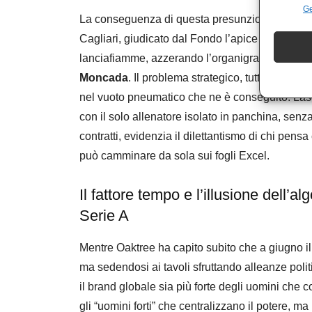
Ge
La conseguenza di questa presunzione metodolo
Cagliari, giudicato dal Fondo l’apice di un “ine
lanciafiamme, azzerando l’organigramma e lice
Moncada
. Il problema strategico, tuttavia, non 
nel vuoto pneumatico che ne è conseguito. Lasc
con il solo allenatore isolato in panchina, senza 
contratti, evidenzia il dilettantismo di chi pen
può camminare da sola sui fogli Excel.
Il fattore tempo e l’illusione dell’al
Serie A
​Mentre Oaktree ha capito subito che a giugno i
ma sedendosi ai tavoli sfruttando alleanze pol
il brand globale sia più forte degli uomini che 
gli “uomini forti” che centralizzano il potere, ma n