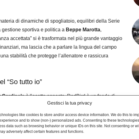
teria di dinamiche di spogliatoio, equilibri della Serie
a gestione sportiva e politica a
Beppe Marotta
,
za accettata” si è trasformata nel più grande vantaggio
i finanziari, ma lascia che a parlare la lingua del campo
una stabilità che protegge l’allenatore e rassicura
l “So tutto io”
 Cardinale
è l’esatto opposto. RedBird è un fondo di
Gestisci la tua privacy
dia. Ha comprato il Milan per 1,2 miliardi, un po’ di
 hybris: sradicare le logiche tradizionali del calcio
hnologies like cookies to store and/or access device information. We do this to im
experience and to show (non-) personalized ads. Consenting to these technologies 
lizzato e guidato dagli algoritmi delle grandi franchigie
ess data such as browsing behavior or unique IDs on this site. Not consenting or w
ay adversely affect certain features and functions.