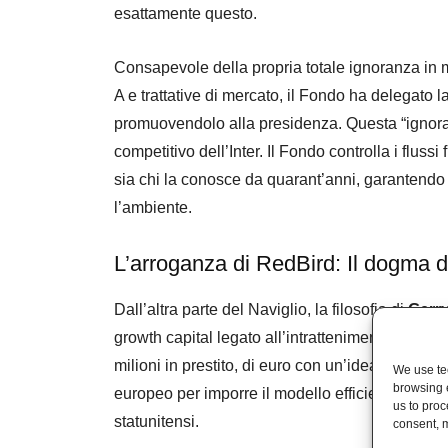
esattamente questo.
Consapevole della propria totale ignoranza in ma
A e trattative di mercato, il Fondo ha delegato l
promuovendolo alla presidenza. Questa “ignoran
competitivo dell’Inter. Il Fondo controlla i fluss
sia chi la conosce da quarant’anni, garantendo 
l’ambiente.
​L’arroganza di RedBird: Il dogma de
​Dall’altra parte del Naviglio, la filosofia di
Gerry
growth capital legato all’intrattenimento e ai me
milioni in prestito, di euro con un’idea intrisa di
We use tec
browsing 
europeo per imporre il modello efficiente, centra
us to proc
statunitensi.
consent, m