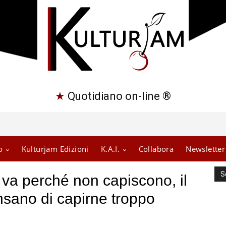
★
Quotidiano on-line ®
o
Kulturjam Edizioni
K.A.I.
Collabora
Newsletter
S
 va perché non capiscono, il
nsano di capirne troppo