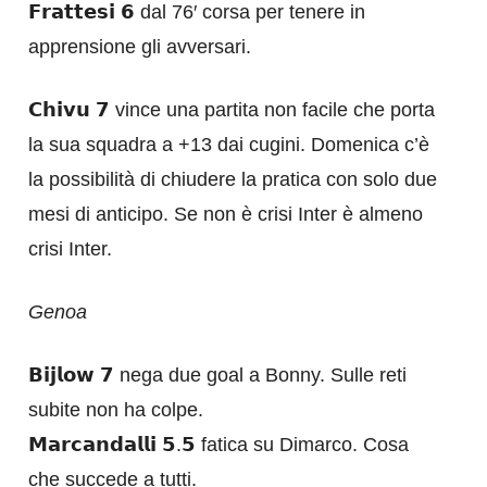
𝗙𝗿𝗮𝘁𝘁𝗲𝘀𝗶 𝟲 dal 76′ corsa per tenere in
apprensione gli avversari.
𝗖𝗵𝗶𝘃𝘂 𝟳 vince una partita non facile che porta
la sua squadra a +13 dai cugini. Domenica c’è
la possibilità di chiudere la pratica con solo due
mesi di anticipo. Se non è crisi Inter è almeno
crisi Inter.
Genoa
𝗕𝗶𝗷𝗹𝗼𝘄 𝟳 nega due goal a Bonny. Sulle reti
subite non ha colpe.
𝗠𝗮𝗿𝗰𝗮𝗻𝗱𝗮𝗹𝗹𝗶 𝟱.𝟱 fatica su Dimarco. Cosa
che succede a tutti.