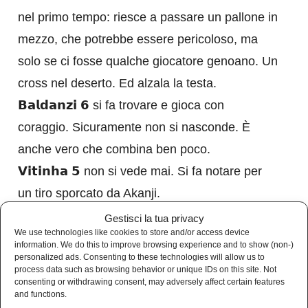
nel primo tempo: riesce a passare un pallone in
mezzo, che potrebbe essere pericoloso, ma
solo se ci fosse qualche giocatore genoano. Un
cross nel deserto. Ed alzala la testa.
𝗕𝗮𝗹𝗱𝗮𝗻𝘇𝗶 𝟲 si fa trovare e gioca con
coraggio. Sicuramente non si nasconde. È
anche vero che combina ben poco.
𝗩𝗶𝘁𝗶𝗻𝗵𝗮 𝟱 non si vede mai. Si fa notare per
un tiro sporcato da Akanji.
𝗖𝗼𝗹𝗼𝗺𝗯𝗼 𝟱 fa molta fatica perché non è
Gestisci la tua privacy
We use technologies like cookies to store and/or access device
supportato.
information. We do this to improve browsing experience and to show (non-)
personalized ads. Consenting to these technologies will allow us to
𝗔𝗺𝗼𝗿𝗶𝗻 𝟱 dal 46′ sostituisce Malinovskyi che
process data such as browsing behavior or unique IDs on this site. Not
aveva giocato un primo tempo terrificante. Lui
consenting or withdrawing consent, may adversely affect certain features
and functions.
non è da meno e gioca una ripresa terrificante.