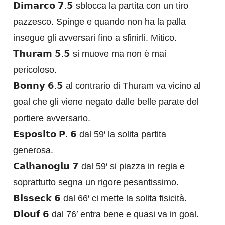
𝗗𝗶𝗺𝗮𝗿𝗰𝗼 𝟳.𝟱 sblocca la partita con un tiro
pazzesco. Spinge e quando non ha la palla
insegue gli avversari fino a sfinirli. Mitico.
𝗧𝗵𝘂𝗿𝗮𝗺 𝟱.𝟱 si muove ma non è mai
pericoloso.
𝗕𝗼𝗻𝗻𝘆 𝟲.𝟱 al contrario di Thuram va vicino al
goal che gli viene negato dalle belle parate del
portiere avversario.
𝗘𝘀𝗽𝗼𝘀𝗶𝘁𝗼 𝗣. 𝟲 dal 59′ la solita partita
generosa.
𝗖𝗮𝗹𝗵𝗮𝗻𝗼𝗴𝗹𝘂 𝟳 dal 59′ si piazza in regia e
soprattutto segna un rigore pesantissimo.
𝗕𝗶𝘀𝘀𝗲𝗰𝗸 𝟲 dal 66′ ci mette la solita fisicità.
𝗗𝗶𝗼𝘂𝗳 𝟲 dal 76′ entra bene e quasi va in goal.