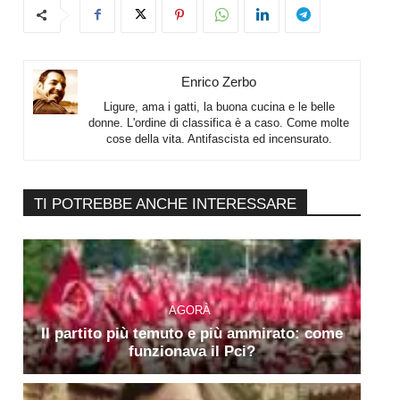
Enrico Zerbo
Ligure, ama i gatti, la buona cucina e le belle
donne. L'ordine di classifica è a caso. Come molte
cose della vita. Antifascista ed incensurato.
TI POTREBBE ANCHE INTERESSARE
AGORÀ
Il partito più temuto e più ammirato: come
funzionava il Pci?