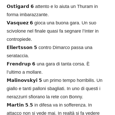
𝗢𝘀𝘁𝗶𝗴𝗮𝗿𝗱 𝟲 attento e lo aiuta un Thuram in
forma imbarazzante.
𝗩𝗮𝘀𝗾𝘂𝗲𝘇 𝟲 gioca una buona gara. Un suo
scivolone nel finale quasi fa segnare l’Inter in
contropiede.
𝗘𝗹𝗹𝗲𝗿𝘁𝘀𝘀𝗼𝗻 𝟱 contro Dimarco passa una
serataccia.
𝗙𝗿𝗲𝗻𝗱𝗿𝘂𝗽 𝟲 una gara di tanta corsa. È
l’ultimo a mollare.
𝗠𝗮𝗹𝗶𝗻𝗼𝘃𝘀𝗸𝘆𝗶 𝟱 un primo tempo horribilis. Un
giallo e tanti palloni sbagliati. In uno di questi i
nerazzurri sfiorano la rete con Bonny.
𝗠𝗮𝗿𝘁𝗶𝗻 𝟱.𝟱 in difesa va in sofferenza. In
attacco non si vede mai. In realtà si fa vedere