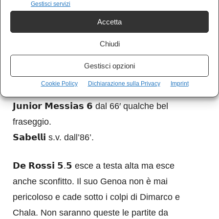
Gestisci servizi
Con la ciliegina sulla torta del rigore provocato
Accetta
che chiude, di fatto, la contesa.
𝗘𝗸𝘂𝗯𝗮𝗻 𝟲 dal 60′ la solita voglia di spaccare
Chiudi
tutto senza spaccare niente.
Gestisci opzioni
𝗘𝗸𝗵𝗮𝘁𝗼𝗿 𝟱.𝟱 dal 66′ cerca spazi che non
Cookie Policy
Dichiarazione sulla Privacy
Imprint
trova.
𝗝𝘂𝗻𝗶𝗼𝗿 𝗠𝗲𝘀𝘀𝗶𝗮𝘀 𝟲 dal 66′ qualche bel
fraseggio.
𝗦𝗮𝗯𝗲𝗹𝗹𝗶 s.v. dall’86’.
𝗗𝗲 𝗥𝗼𝘀𝘀𝗶 𝟱.𝟱 esce a testa alta ma esce
anche sconfitto. Il suo Genoa non è mai
pericoloso e cade sotto i colpi di Dimarco e
Chala. Non saranno queste le partite da