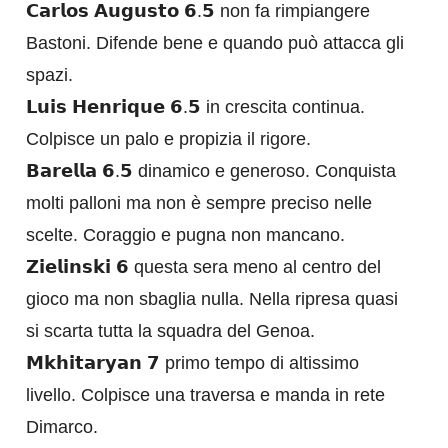
𝗖𝗮𝗿𝗹𝗼𝘀 𝗔𝘂𝗴𝘂𝘀𝘁𝗼 𝟲.𝟱 non fa rimpiangere
Bastoni. Difende bene e quando può attacca gli
spazi.
𝗟𝘂𝗶𝘀 𝗛𝗲𝗻𝗿𝗶𝗾𝘂𝗲 𝟲.𝟱 in crescita continua.
Colpisce un palo e propizia il rigore.
𝗕𝗮𝗿𝗲𝗹𝗹𝗮 𝟲.𝟱 dinamico e generoso. Conquista
molti palloni ma non è sempre preciso nelle
scelte. Coraggio e pugna non mancano.
𝗭𝗶𝗲𝗹𝗶𝗻𝘀𝗸𝗶 𝟲 questa sera meno al centro del
gioco ma non sbaglia nulla. Nella ripresa quasi
si scarta tutta la squadra del Genoa.
𝗠𝗸𝗵𝗶𝘁𝗮𝗿𝘆𝗮𝗻 𝟳 primo tempo di altissimo
livello. Colpisce una traversa e manda in rete
Dimarco.