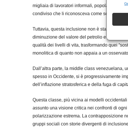
Ge
migliaia di lavoratori informali, popolazioni ur
condiviso che li riconosceva come soggetti poli
Tuttavia, questa inclusione non è stata priva di c
diminuzione del valore del petrolio e la perdit
qualità dei livelli di vita, trasformando quei “so
monolitica di quanto non appaia a un osservator
Dall’altra parte, la middle class venezuelana, 
spesso in Occidente, si è progressivamente im
dell’inflazione stratosferica e della fuga di cap
Questa classe, più vicina ai modelli occidental
assunto una visione critica nei confronti di ogni
polarizzazione estrema. La contrapposizione no
gruppi sociali con storie divergenti di inclusion