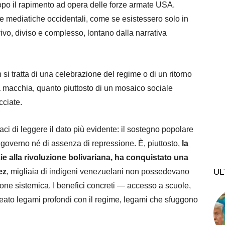
 dopo il rapimento ad opera delle forze armate USA.
e mediatiche occidentali, come se esistessero solo in
vo, diviso e complesso, lontano dalla narrativa
i tratta di una celebrazione del regime o di un ritorno
 macchia, quanto piuttosto di un mosaico sociale
ecciate.
i di leggere il dato più evidente: il sostegno popolare
overno né di assenza di repressione. È, piuttosto,
la
ie alla rivoluzione bolivariana, ha conquistato una
UL
ez
, migliaia di indigeni venezuelani non possedevano
ione sistemica. I benefici concreti — accesso a scuole,
reato legami profondi con il regime, legami che sfuggono