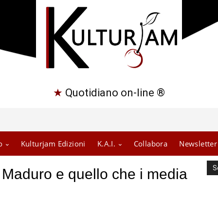
★
Quotidiano on-line ®
o
Kulturjam Edizioni
K.A.I.
Collabora
Newsletter
S
 Maduro e quello che i media