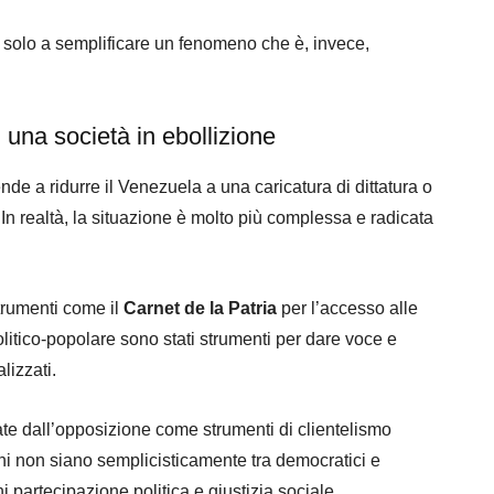
e solo a semplificare un fenomeno che è, invece,
i una società in ebollizione
de a ridurre il Venezuela a una caricatura di dittatura o
 In realtà, la situazione è molto più complessa e radicata
trumenti come il
Carnet de la Patria
per l’accesso alle
olitico‑popolare sono stati strumenti per dare voce e
lizzati.
cate dall’opposizione come strumenti di clientelismo
oni non siano semplicisticamente tra democratici e
hi partecipazione politica e giustizia sociale.