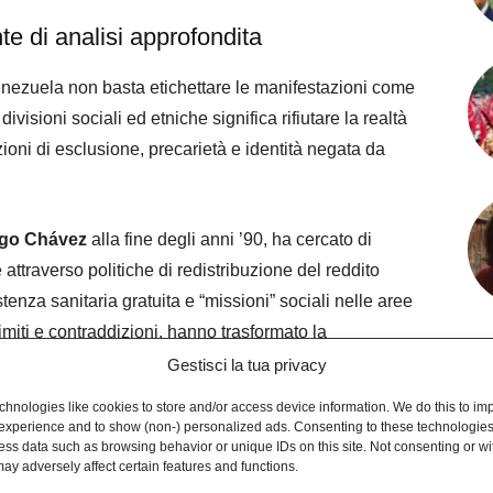
e di analisi approfondita
ezuela non basta etichettare le manifestazioni come
visioni sociali ed etniche significa rifiutare la realtà
zioni di esclusione, precarietà e identità negata da
go Chávez
alla fine degli anni ’90, ha cercato di
attraverso politiche di redistribuzione del reddito
tenza sanitaria gratuita e “missioni” sociali nelle aree
miti e contraddizioni, hanno trasformato la
 settori marginali precedentemente esclusi dalle reti
Gestisci la tua privacy
hnologies like cookies to store and/or access device information. We do this to im
experience and to show (non-) personalized ads. Consenting to these technologies 
ess data such as browsing behavior or unique IDs on this site. Not consenting or w
), fondato da Chávez e oggi guidato da Nicolás
ay adversely affect certain features and functions.
e di integrazione politica, consentendo a centinaia di