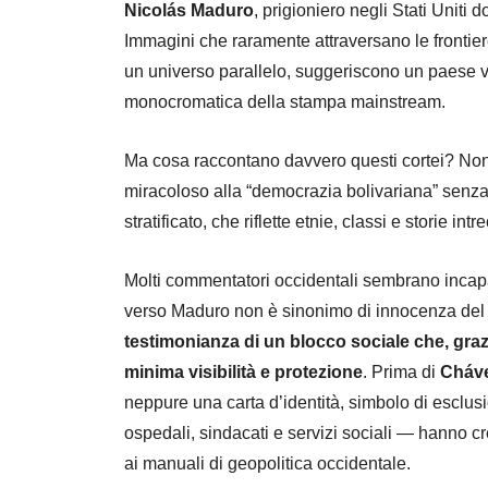
Nicolás Maduro
, prigioniero negli Stati Uniti
Immagini che raramente attraversano le frontier
un universo parallelo, suggeriscono un paese vi
monocromatica della stampa mainstream.
Ma cosa raccontano davvero questi cortei? Non s
miracoloso alla “democrazia bolivariana” senza
stratificato, che riflette etnie, classi e storie intr
Molti commentatori occidentali sembrano incapac
verso Maduro non è sinonimo di innocenza del g
testimonianza di un blocco sociale che, graz
minima visibilità e protezione
. Prima di
Cháv
neppure una carta d’identità, simbolo di esclus
ospedali, sindacati e servizi sociali — hanno c
ai manuali di geopolitica occidentale.