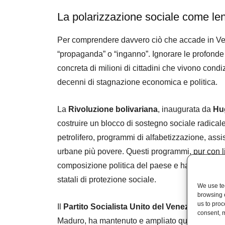
La polarizzazione sociale come lent
Per comprendere davvero ciò che accade in Ven
“propaganda” o “inganno”. Ignorare le profonde di
concreta di milioni di cittadini che vivono condi
decenni di stagnazione economica e politica.
La
Rivoluzione bolivariana
, inaugurata da
Hu
costruire un blocco di sostegno sociale radicale 
petrolifero, programmi di alfabetizzazione, assis
urbane più povere. Questi programmi, pur con li
composizione politica del paese e hanno incluso
statali di protezione sociale.
We use tec
browsing 
us to proc
Il
Partito Socialista Unito del Venezuela
(PSUV
consent, m
Maduro, ha mantenuto e ampliato quelle struttur