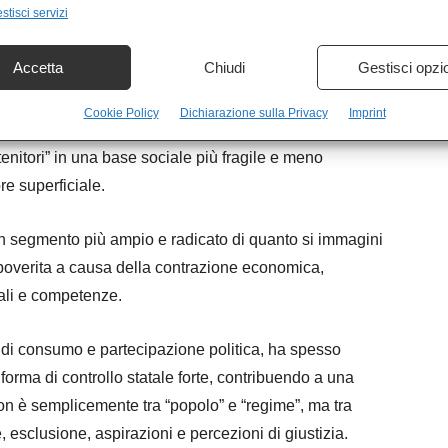
stisci servizi
bano‑povere e periferiche di essere parte di un progetto
tici e non più come soggetti marginali.
Accetta
Chiudi
Gestisci opzi
osti o tensioni interne: la crisi economica, la
Cookie Policy
Dichiarazione sulla Privacy
Imprint
a di capacità d’acquisto hanno eroso progressivamente la
stenitori” in una base sociale più fragile e meno
e superficiale.
un segmento più ampio e radicato di quanto si immagini
poverita a causa della contrazione economica,
itali e competenze.
i di consumo e partecipazione politica, ha spesso
 forma di controllo statale forte, contribuendo a una
n è semplicemente tra “popolo” e “regime”, ma tra
e, esclusione, aspirazioni e percezioni di giustizia.