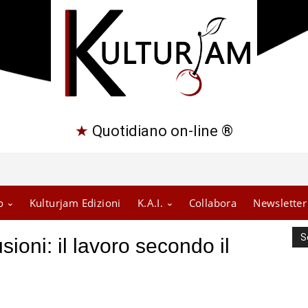
★
Quotidiano on-line ®
o
Kulturjam Edizioni
K.A.I.
Collabora
Newsletter
S
sioni: il lavoro secondo il