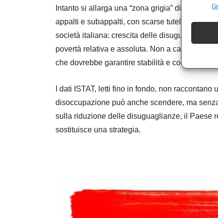
Ge
Intanto si allarga una “zona grigia” di esclusi o 
appalti e subappalti, con scarse tutele e prospe
società italiana: crescita delle disuguaglianze
povertà relativa e assoluta. Non a caso, l’ultim
che dovrebbe garantire stabilità e coesione.
I dati ISTAT, letti fino in fondo, non raccontan
disoccupazione può anche scendere, ma senza po
sulla riduzione delle disuguaglianze, il Paese r
sostituisce una strategia.