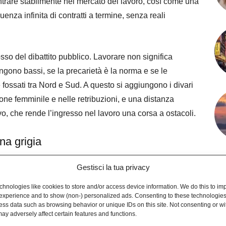
 entrare stabilmente nel mercato del lavoro, così come una
uenza infinita di contratti a termine, senza reali
sso del dibattito pubblico. Lavorare non significa
ngono bassi, se la precarietà è la norma e se le
 fossati tra Nord e Sud. A questo si aggiungono i divari
one femminile e nelle retribuzioni, e una distanza
o, che rende l’ingresso nel lavoro una corsa a ostacoli.
ona grigia
: contenere i salari non è un problema, perché eventuali
Gestisci la tua privacy
el cuneo, però, non è una manna dal cielo: è una scelta
hnologies like cookies to store and/or access device information. We do this to im
resenta un conto sotto forma di compressione della
experience and to show (non-) personalized ads. Consenting to these technologies 
ess data such as browsing behavior or unique IDs on this site. Not consenting or w
, che rischia di scaricare i costi sulle fasce più deboli.
ay adversely affect certain features and functions.