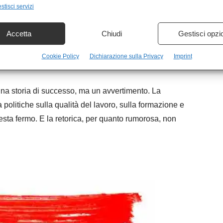
stisci servizi
semi-inclusi, destinati a lavori marginali, spesso negli
ttive. È il segno di una lenta americanizzazione della
Accetta
Chiudi
Gestisci opzi
, assottigliamento della classe media, aumento della
a manovra di bilancio ha colpito proprio quel ceto medio
Cookie Policy
Dichiarazione sulla Privacy
Imprint
o una storia di successo, ma un avvertimento. La
litiche sulla qualità del lavoro, sulla formazione e
esta fermo. E la retorica, per quanto rumorosa, non