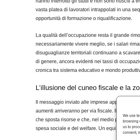
hanno interrotto gli studi e non sono riusciti a
vasta platea di lavoratori intrappolati in una seq
opportunità di formazione o riqualificazione.
La qualità dell’occupazione resta il grande rimo
necessariamente vivere meglio, se i salari rima
disuguaglianze territoriali continuano a scavare
di genere, ancora evidenti nei tassi di occupazi
cronica tra sistema educativo e mondo produttiv
L’illusione del cuneo fiscale e la z
Il messaggio inviato alle imprese appare chiaro
aumenti arriveranno per via fiscale. Il taglio d
We use tec
che sposta risorse e che, nel medio periodo, p
browsing 
us to proc
spesa sociale e del welfare. Un equilibrio fragile
consent, m