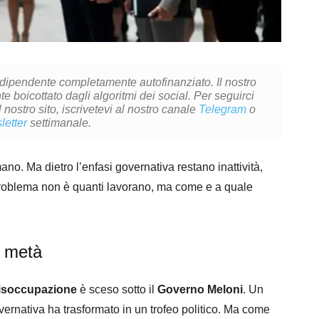
ndipendente completamente autofinanziato. Il nostro
 boicottato dagli algoritmi dei social. Per seguirci
l nostro sito, iscrivetevi al nostro canale
Telegram
o
letter
settimanale.
no. Ma dietro l’enfasi governativa restano inattività,
ro problema non è quanti lavorano, ma come e a quale
a metà
isoccupazione
è sceso sotto il
Governo
Meloni
. Un
vernativa ha trasformato in un trofeo politico. Ma come