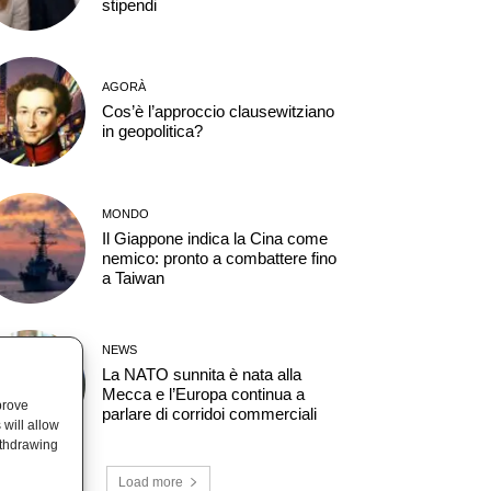
stipendi
AGORÀ
Cos’è l’approccio clausewitziano
in geopolitica?
MONDO
Il Giappone indica la Cina come
nemico: pronto a combattere fino
a Taiwan
NEWS
La NATO sunnita è nata alla
Mecca e l’Europa continua a
prove
parlare di corridoi commerciali
will allow
ithdrawing
Load more