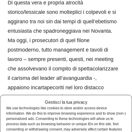
Di questa vera e propria atrocità
storico/lessicale sono molteplici i colpevoli e si
aggirano tra noi sin dai tempi di quell’ebetismo
entusiasta che spadroneggiava nei Novanta.
Ma oggi, i prosecutori di quel filone
postmoderno, tutto management e tavoli di
lavoro – sempre presenti, questi, nei meeting
che assolvevano il compito di spettacolarizzare
il carisma del leader all’avanguardia -,
appaiono incartapecoriti nel loro distacco
psichedelico dalla realtà.
Gestisci la tua privacy
We use technologies like cookies to store and/or access device
La loro parlantina si disperde lontana nella
information. We do this to improve browsing experience and to show (non-)
personalized ads. Consenting to these technologies will allow us to
rarefazione atmosferica non appena nella
process data such as browsing behavior or unique IDs on this site. Not
consenting or withdrawing consent, may adversely affect certain features