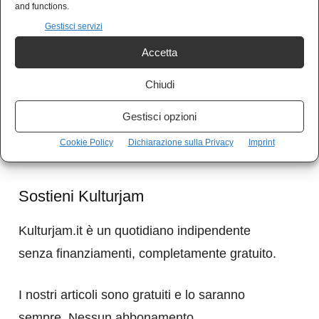
società riappare quel po’ di conflittualità sociale
and functions.
che nutre la realtà della democrazia. La loro
Gestisci servizi
sparizione è all’ordine del giorno e così li
Accetta
dimenticheremo, definitivamente cooptati come
Chiudi
cavalieri serventi da Marina Berlusconi.
Gestisci opzioni
Cookie Policy
Dichiarazione sulla Privacy
Imprint
Sostieni Kulturjam
Kulturjam.it è un quotidiano indipendente
senza finanziamenti, completamente gratuito.
I nostri articoli sono gratuiti e lo saranno
sempre. Nessun abbonamento.