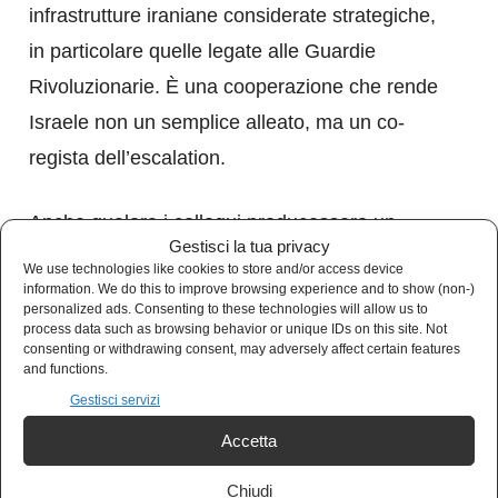
infrastrutture iraniane considerate strategiche,
in particolare quelle legate alle Guardie
Rivoluzionarie. È una cooperazione che rende
Israele non un semplice alleato, ma un co-
regista dell’escalation.
Anche qualora i colloqui producessero un
Gestisci la tua privacy
compromesso parziale, molti analisti restano
We use technologies like cookies to store and/or access device
information. We do this to improve browsing experience and to show (non-)
scettici. Michael Singh, ex funzionario del
personalized ads. Consenting to these technologies will allow us to
Consiglio per la Sicurezza nazionale, ha
process data such as browsing behavior or unique IDs on this site. Not
consenting or withdrawing consent, may adversely affect certain features
dichiarato che un nuovo ciclo di attacchi
and functions.
statunitensi, forse congiunti a quelli israeliani,
Gestisci servizi
resta l’esito più probabile. Non perché la
Accetta
diplomazia fallisca, ma perché non è mai stata
Chiudi