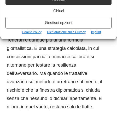
Il messaggio è simmetrico: mentre si negozia,
Chiudi
si accumula potenza.
Gestisci opzioni
La diplomazia “stop and go” tra Washington e
Cookie Policy
Dichiarazione sulla Privacy
Imprint
Teheran è dunque più di una formula
giornalistica. È una strategia calcolata, in cui
concessioni parziali e minacce calibrate si
alternano per testare la resilienza
dell’avversario. Ma quando le trattative
avanzano sul metodo e arretrano sul merito, il
rischio è che la finestra diplomatica si chiuda
senza che nessuno lo dichiari apertamente. E
allora, in quel vuoto, restano solo le flotte.