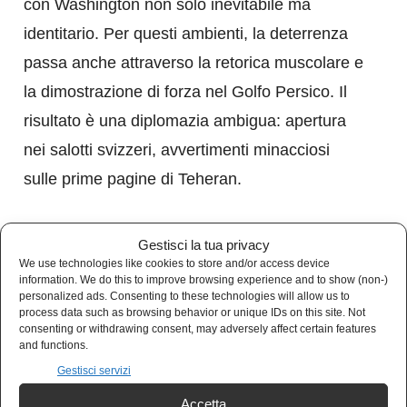
con Washington non solo inevitabile ma
identitario. Per questi ambienti, la deterrenza
passa anche attraverso la retorica muscolare e
la dimostrazione di forza nel Golfo Persico. Il
risultato è una diplomazia ambigua: apertura
nei salotti svizzeri, avvertimenti minacciosi
sulle prime pagine di Teheran.
Le due settimane concesse da Vance
Gestisci la tua privacy
coincidono, non casualmente, con il
We use technologies like cookies to store and/or access device
information. We do this to improve browsing experience and to show (non-)
dispiegamento di assetti navali statunitensi
personalized ads. Consenting to these technologies will allow us to
process data such as browsing behavior or unique IDs on this site. Not
nell’area. Secondo indiscrezioni del
consenting or withdrawing consent, may adversely affect certain features
and functions.
Pentagono, il gruppo d’attacco attorno alla
Gestisci servizi
portaerei USS George H. W. Bush dovrebbe
Accetta
integrarsi con altre unità già presenti nel Golfo.