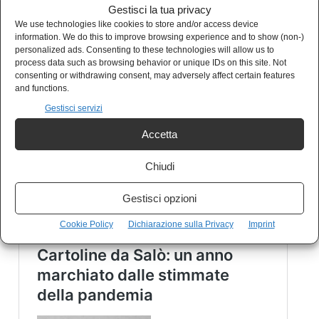
Gestisci la tua privacy
delle persone e dell’ambiente.
We use technologies like cookies to store and/or access device
information. We do this to improve browsing experience and to show (non-)
personalized ads. Consenting to these technologies will allow us to
Sosteniamo la proposta approvata
process data such as browsing behavior or unique IDs on this site. Not
consenting or withdrawing consent, may adversely affect certain features
dall’assemblea della GKN, aderendo alla
and functions.
raccolta firme lanciata dal collettivo di fabbrica,
Gestisci servizi
da giuristi democratici e da noti accademici
Accetta
firmando la petizione a
questo link.
Chiudi
Gestisci opzioni
Cookie Policy
Dichiarazione sulla Privacy
Imprint