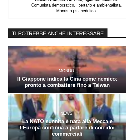
Comunista democratico, libertario e ambientalista.
Marxista psichedelico.
TI POTREBBE ANCHE INTERESSARE
MONDO
Il Giappone indica la Cina come nemico:
pronto a combattere fino a Taiwan
NEWS
La NATO sunnita è nata alla Mecca e
l’Europa continua a parlare di corridoi
commerciali