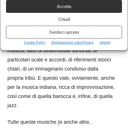
popolo, o di una regione. O, nel nostro
Accetta
caso, di un genere musicale.
Chiudi
Coloro che improvvisano in ambito rock
devono utilizzare un linguaggio che è il frutto, il
Gestisci opzioni
prodotto storico, culturale e sociale di quella
Cookie Policy
Dichiarazione sulla Privacy
Imprint
musica, fatto di determinate sonorità, di
particolari scale e accordi, di riferimenti storici
chiari, di un immaginario condiviso dalla
propria tribù. E questo vale, ovviamente, anche
per la musica indiana, ricca di improvvisazione,
così come di quella barocca e, infine, di quella
jazz.
Tutte queste musiche (e anche altre,