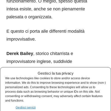
funzionamento. O meglio, spesso questa
intesa esiste, anche se non pienamente
palesata o organizzata.
E questo ci porta alle differenti modalità
improvvisative.
Derek Bailey
, storico chitarrista e
improvvisatore inglese, suddivide
l’improvvisazione in due grandi settori: quella
Gestisci la tua privacy
idiomatica e quella non idiomatica.
We use technologies like cookies to store and/or access device
information. We do this to improve browsing experience and to show (non-)
personalized ads. Consenting to these technologies will allow us to
Iniziamo dalla prima.
process data such as browsing behavior or unique IDs on this site. Not
consenting or withdrawing consent, may adversely affect certain features
and functions.
L’idioma è un linguaggio proprio di un
Gestisci servizi