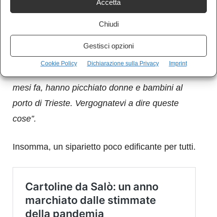
Accetta
Chiudi
“
Che non sia un Paese civile questo se lo
tenga per lei”
ha risposto Rovato. “
Se vuole
Gestisci opzioni
venga qui tre mesi, la ospito a casa mia. In
Cookie Policy
Dichiarazione sulla Privacy
Imprint
Italia è peggio di qua. Lo abbiamo visto tutti
mesi fa, hanno picchiato donne e bambini al
porto di Trieste. Vergognatevi a dire queste
cose”.
Insomma, un siparietto poco edificante per tutti.