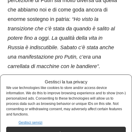
percezione di Putin sia molto diversa da quella
che abbiamo noi e di come goda ancora di
enorme sostegno in patria:
“Ho visto la
transizione che c’è stata da quando è salito al
potere fino a oggi. La qualità della vita in
Russia è indiscutibile. Sabato c’è stata anche
una manifestazione pro Putin, c’era una
carrellata di macchine con le bandiere”.
Gestisci la tua privacy
Ovviamente sono opinioni personali, dette da
We use technologies like cookies to store and/or access device
una persona che vive e lavora a Mosca, ma
information. We do this to improve browsing experience and to show (non-)
personalized ads. Consenting to these technologies will allow us to
che hanno destabilizzato la trasmissione di La7
process data such as browsing behavior or unique IDs on this site. Not
consenting or withdrawing consent, may adversely affect certain features
tanto che nello studio c’era
Marco Furfaro
and functions.
(Pd) che, a proposito della Russia, ha detto
Gestisci servizi
che “
non è un Pese civile”.