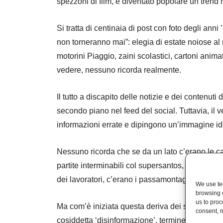
spezzoni di film, è diventato popolare un trend no
Si tratta di centinaia di post con foto degli anni
non torneranno mai”: elegia di estate noiose al m
motorini Piaggio, zaini scolastici, cartoni animati
vedere, nessuno ricorda realmente.
Il tutto a discapito delle notizie e dei contenut
secondo piano nel feed del social. Tuttavia, i
informazioni errate e dipingono un’immagine idea
Nessuno ricorda che se da un lato c’erano le ca
partite interminabili col supersantos, dall’altro 
dei lavoratori, c’erano i passamontagna, c’era chi
We use tec
browsing 
us to proc
Ma com’è iniziata questa deriva dei social? La q
consent, m
cosiddetta ‘disinformazione’, termine che vuol d