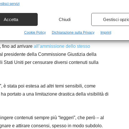
stisci servizi
vendo contenuti ritenuti pericolosi per la salute
Accetta
Chiudi
Gestisci opzi
ipendenti come si voleva far credere, e le implicazioni
Cookie Policy
Dichiarazione sulla Privacy
Imprint
 da semplici discorsi da bar sono diventati fatti gettati
, fino ad arrivare
all’ammissione dello stesso
a al presidente della Commissione Giustizia della
 Stati Uniti per censurare diversi contenuti sulla
, è stata poi estesa ad altri temi sensibili, come
 ha portato a una limitazione drastica della visibilità di
ngere contenuti sempre più “leggeri”, che però – al
gnare e attirare consensi, spesso in modo subdolo.