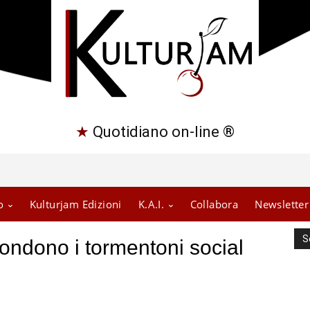
★
Quotidiano on-line ®
o
Kulturjam Edizioni
K.A.I.
Collabora
Newsletter
S
ondono i tormentoni social