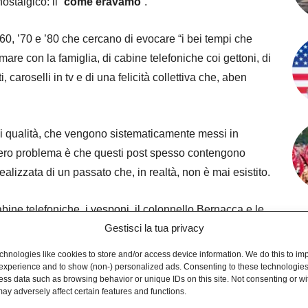
stalgico: il “
come eravamo
“.
 ’60, ’70 e ’80 che cercano di evocare “i bei tempi che
are con la famiglia, di cabine telefoniche coi gettoni, di
, caroselli in tv e di una felicità collettiva che, aben
i di qualità, che vengono sistematicamente messi in
l vero problema è che questi post spesso contengono
lizzata di un passato che, in realtà, non è mai esistito.
bine telefoniche, i vesponi, il colonnello Bernacca e le
Gestisci la tua privacy
c’erano le manifestazioni oceaniche per difendere i diritti
 aveva il ritratto di Stalin sopra il letto…
hnologies like cookies to store and/or access device information. We do this to im
experience and to show (non-) personalized ads. Consenting to these technologies 
ess data such as browsing behavior or unique IDs on this site. Not consenting or w
uestione è politica, manco a dirlo. Per affrontare la
ay adversely affect certain features and functions.
ire tutto e niente, Facebook aveva avviato iniziative