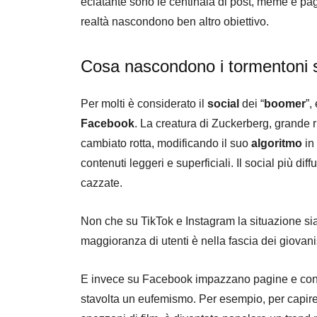
eclatante sono le centinaia di post, meme e pag
realtà nascondono ben altro obiettivo.
Cosa nascondono i tormentoni s
Per molti è considerato il
social
dei “
boomer
”,
Facebook
. La creatura di Zuckerberg, grande 
cambiato rotta, modificando il suo
algoritmo
in 
contenuti leggeri e superficiali. Il social più diff
cazzate.
Non che su TikTok e Instagram la situazione sia m
maggioranza di utenti è nella fascia dei giovani
E invece su Facebook impazzano pagine e conte
stavolta un eufemismo. Per esempio, per capire d