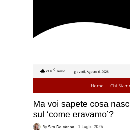
C
giovedì, Agosto 6, 2026
21.6
Rome
Home
Chi Siam
Ma voi sapete cosa nasc
sul ‘come eravamo’?
1 Luglio 2025
By
Sira De Vanna