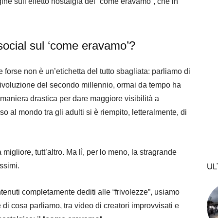
ine sull’effetto nostalgia del “come eravamo”, che in
ocial sul ‘come eravamo’?
 e forse non è un’etichetta del tutto sbagliata: parliamo di
rivoluzione del secondo millennio, ormai da tempo ha
maniera drastica per dare maggiore visibilità a
uso al mondo tra gli adulti si è riempito, letteralmente, di
igliore, tutt’altro. Ma lì, per lo meno, la stragrande
ssimi.
UL
nuti completamente dediti alle “frivolezze”, usiamo
i cosa parliamo, tra video di creatori improvvisati e