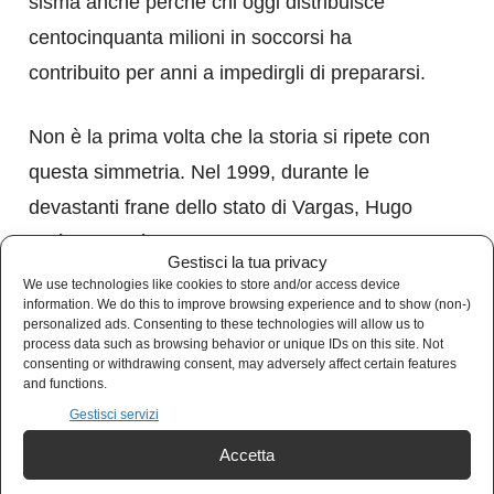
sisma anche perché chi oggi distribuisce
centocinquanta milioni in soccorsi ha
contribuito per anni a impedirgli di prepararsi.
Non è la prima volta che la storia si ripete con
questa simmetria. Nel 1999, durante le
devastanti frane dello stato di Vargas, Hugo
Chávez rifiutò parte degli aiuti offerti da
Gestisci la tua privacy
Washington, temendo esattamente ciò che
We use technologies like cookies to store and/or access device
information. We do this to improve browsing experience and to show (non-)
oggi molti osservatori tornano a denunciare:
personalized ads. Consenting to these technologies will allow us to
process data such as browsing behavior or unique IDs on this site. Not
che l’assistenza umanitaria si trasformi in
consenting or withdrawing consent, may adversely affect certain features
strumento di controllo politico e legittimazione
and functions.
Gestisci servizi
della tutela imperiale. Ventisei anni dopo,
quella diffidenza appare meno paranoica e più
Accetta
lucida che mai, soprattutto considerando che il