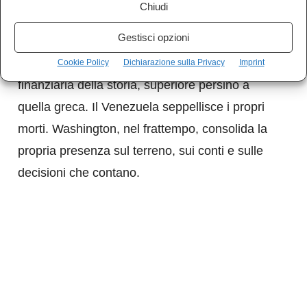
Chiudi
paese dovrà affrontare, secondo le rivelazioni
Gestisci opzioni
del Financial Times, un debito pubblico di 240
miliardi di dollari: la più grande ristrutturazione
Cookie Policy
Dichiarazione sulla Privacy
Imprint
finanziaria della storia, superiore persino a
quella greca. Il Venezuela seppellisce i propri
morti. Washington, nel frattempo, consolida la
propria presenza sul terreno, sui conti e sulle
decisioni che contano.