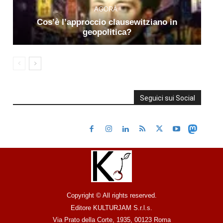
AGORÀ
Cos’è l’approccio clausewitziano in
geopolitica?
Seguici sui Social
Copyright © All rights reserved.
Editore KULTURJAM S.r.l.s.
Via Prato della Corte, 1935, 00123 Roma