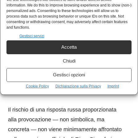
salvo poi lamentarsi quando qualcuno di quei
information. We do this to improve browsing experience and to show (non-)
personalized ads. Consenting to these technologies will allow us to
droni, deviato da contromisure elettroniche o
process data such as browsing behavior or unique IDs on this site. Not
consenting or withdrawing consent, may adversely affect certain features
da errori tecnici, si schianta sul proprio
and functions.
territorio.
Gestisci servizi
Accetta
La Lettonia sembra ora fare un passo ulteriore,
Chiudi
spostando parte della produzione bellica
proprio nel punto più esposto della propria
Gestisci opzioni
geografia, come se l’obiettivo non fosse tanto
Cookie Policy
Dichiarazione sulla Privacy
Imprint
difendersi quanto mostrare i muscoli.
Il rischio di una risposta russa proporzionata
alla provocazione — non simbolica, ma
concreta — non viene minimamente affrontato