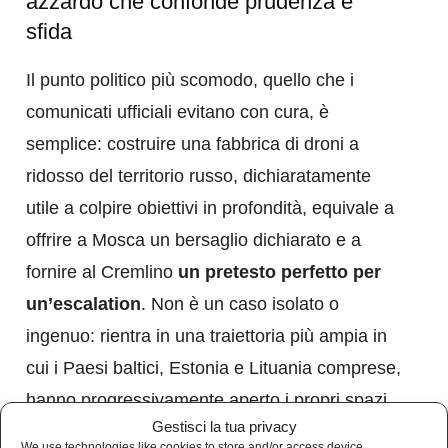
azzardo che confonde prudenza e
sfida
Il punto politico più scomodo, quello che i
comunicati ufficiali evitano con cura, è
semplice: costruire una fabbrica di droni a
ridosso del territorio russo, dichiaratamente
utile a colpire obiettivi in profondità, equivale a
offrire a Mosca un bersaglio dichiarato e a
fornire al Cremlino
un pretesto perfetto per
un’escalation
. Non è un caso isolato o
ingenuo: rientra in una traiettoria più ampia in
cui i Paesi baltici, Estonia e Lituania comprese,
hanno progressivamente aperto i propri spazi
Gestisci la tua privacy
aerei ai droni ucraini diretti contro la Russia,
We use technologies like cookies to store and/or access device