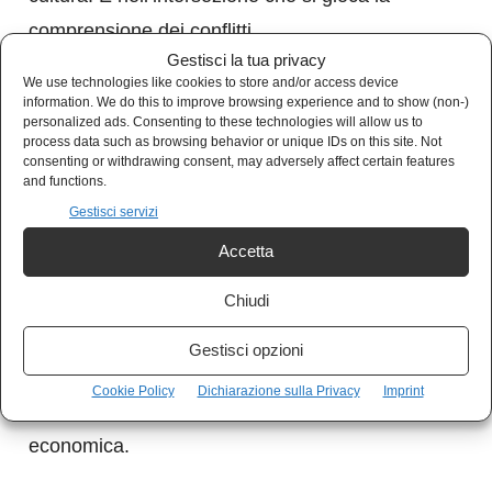
comprensione dei conflitti.
Gestisci la tua privacy
We use technologies like cookies to store and/or access device
Il caso russo-ucraino è emblematico. Spiegarlo
information. We do this to improve browsing experience and to show (non-)
personalized ads. Consenting to these technologies will allow us to
come una semplice guerra “per le risorse”
process data such as browsing behavior or unique IDs on this site. Not
consenting or withdrawing consent, may adversely affect certain features
significa non conoscere né la storia russa né gli
and functions.
equilibri interni del Cremlino, né la dinamica di
Gestisci servizi
accerchiamento della NATO, né il valore
Accetta
simbolico e strategico dell’Ucraina.
Chiudi
Paradossalmente, l’invasione ha danneggiato
proprio quella classe capitalistica russa che
Gestisci opzioni
aveva costruito la propria ricchezza
Cookie Policy
Dichiarazione sulla Privacy
Imprint
integrandosi con l’Europa. Altro che razionalità
economica.