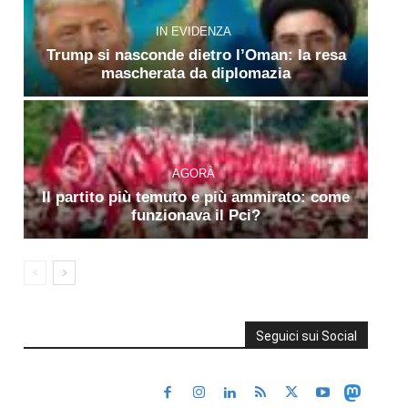
IN EVIDENZA
Trump si nasconde dietro l’Oman: la resa
mascherata da diplomazia
AGORÀ
Il partito più temuto e più ammirato: come
funzionava il Pci?
Seguici sui Social