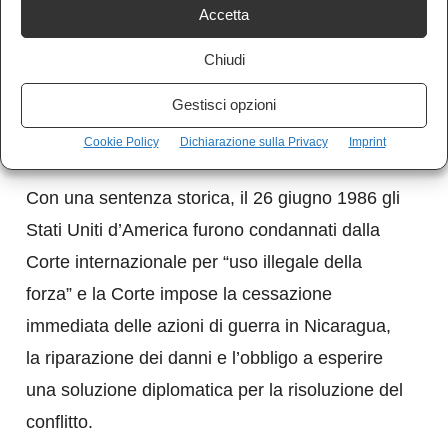
Accetta
Gli USA cercarono di motivare l’aggressione
Chiudi
come atto di difesa collettiva su richiesta di El
Gestisci opzioni
Salvador, Costarica e Honduras, che si erano
dichiarati minacciati dal Nicaragua.
Cookie Policy
Dichiarazione sulla Privacy
Imprint
Con una sentenza storica, il 26 giugno 1986 gli
Stati Uniti d’America furono condannati dalla
Corte internazionale per “uso illegale della
forza” e la Corte impose la cessazione
immediata delle azioni di guerra in Nicaragua,
la riparazione dei danni e l’obbligo a esperire
una soluzione diplomatica per la risoluzione del
conflitto.