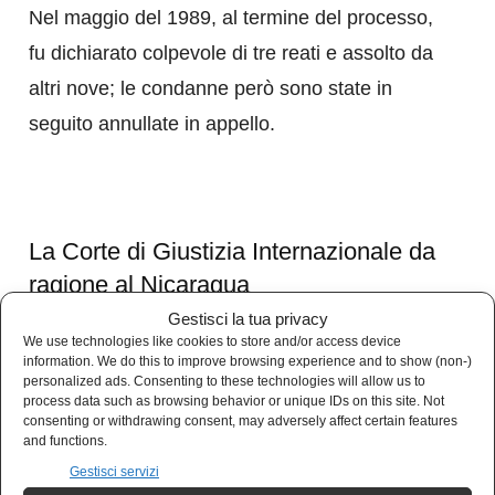
Nel maggio del 1989, al termine del processo,
fu dichiarato colpevole di tre reati e assolto da
altri nove; le condanne però sono state in
seguito annullate in appello.
La Corte di Giustizia Internazionale da
ragione al Nicaragua
Gestisci la tua privacy
Il Nicaragua, a seguito della conclamata
We use technologies like cookies to store and/or access device
information. We do this to improve browsing experience and to show (non-)
aggressione americana, si rivolse alla Corte
personalized ads. Consenting to these technologies will allow us to
process data such as browsing behavior or unique IDs on this site. Not
Internazionale di Giustizia, denunciando gli
consenting or withdrawing consent, may adversely affect certain features
and functions.
USA per uso diretto della forza militare contro il
Gestisci servizi
paese.