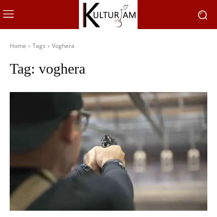
Home
Tags
Voghera
Tag:
voghera