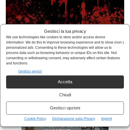
Gestisci la tua privacy
We use technologies like cookies to store and/or access device
information. We do this to improve browsing experience and to show (non-)
personalized ads. Consenting to these technologies will allow us to
process data such as browsing behavior or unique IDs on this site. Not
BIBLOS
consenting or withdrawing consent, may adversely affect certain features
Il titolo, le storie, l’autore: tutto qui è Ultrabizzarro
and functions.
Redazione
-
5 Giugno 2021
Gestisci servizi
Accetta
- Advertisement -
Chiudi
Gestisci opzioni
Cookie Policy
Dichiarazione sulla Privacy
Imprint