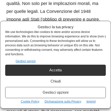
qualità. Non solo per le implicazioni morali, ma
per quelle legali. La Convenzione del 1948
impone agli Stati l’obbligo di prevenire e punire.
Gestisci la tua privacy
Non di osservare. Non di deplorare. Di agire.
We use technologies like cookies to store and/or access device
information. We do this to improve browsing experience and to show (non-)
personalized ads. Consenting to these technologies will allow us to
E qui emerge l’altra faccia del silenzio. Se la
process data such as browsing behavior or unique IDs on this site. Not
qualificazione giuridica è corretta, l’inazione
consenting or withdrawing consent, may adversely affect certain features
and functions.
diventa complicità indiretta. Il diritto
Gestisci servizi
internazionale non è un repertorio di parole
Accetta
solenni da utilizzare nei comunicati stampa: è
un vincolo.
Chiudi
Gestisci opzioni
Il caso sudanese ricorda che il genocidio non è
Cookie Policy
Dichiarazione sulla Privacy
Imprint
un residuo del Novecento. Non è confinato nei