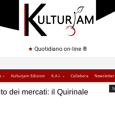
★
Quotidiano on-line ®
o
Kulturjam Edizioni
K.A.I.
Collabora
Newsletter
S
ito dei mercati: il Quirinale