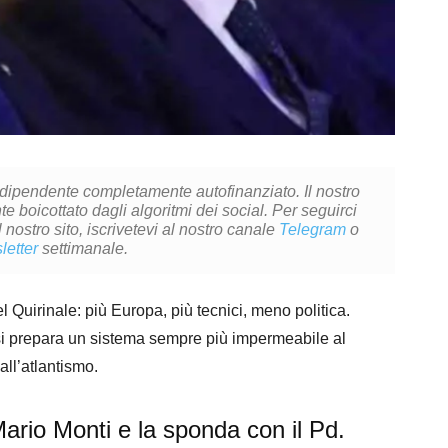
ndipendente completamente autofinanziato. Il nostro
 boicottato dagli algoritmi dei social. Per seguirci
l nostro sito, iscrivetevi al nostro canale
Telegram
o
letter
settimanale.
 Quirinale: più Europa, più tecnici, meno politica.
à si prepara un sistema sempre più impermeabile al
all’atlantismo.
ario Monti e la sponda con il Pd.