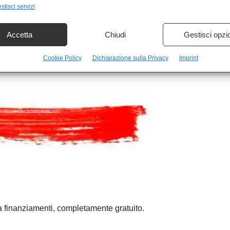
stisci servizi
eno determinato sulla leadership del cosiddetto Campo
à anche essere basso, pur mantenendo il suo europeismo
Accetta
Chiudi
Gestisci opzi
Il vero obiettivo sarà sostituire Mattarella con un altro
 nostro ordinamento. A Palazzo Chigi si divertono i
Cookie Policy
Dichiarazione sulla Privacy
Imprint
a finanziamenti, completamente gratuito.