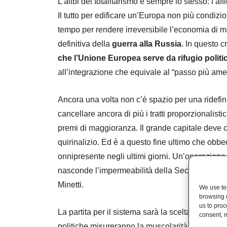
L’alibi del totalitarismo è sempre lo stesso: l’af
Il tutto per edificare un’Europa non più condiz
tempo per rendere irreversibile l’economia di m
definitiva della
guerra alla Russia
. In questo c
che l’Unione Europea serve da rifugio politic
all’integrazione che equivale al “passo più ame
Ancora una volta non c’è spazio per una ridefi
cancellare ancora di più i tratti proporzionalist
premi di maggioranza. Il grande capitale deve ch
quirinalizio. Ed è a questo fine ultimo che obbed
onnipresente negli ultimi giorni. Un’operazione
nasconde l’impermeabilità della Seconda Repu
Minetti.
We use tec
browsing 
us to proc
La partita per il sistema sarà la scelta del pros
consent, m
politiche misureranno la muscolarità degli schi