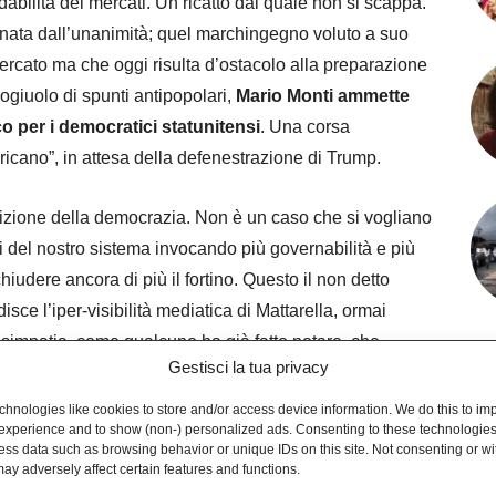
fidabilità dei mercati. Un ricatto dal quale non si scappa.
ionata dall’unanimità; quel marchingegno voluto a suo
ercato ma che oggi risulta d’ostacolo alla preparazione
rogiuolo di spunti antipopolari,
Mario Monti ammette
o per i democratici statunitensi
. Una corsa
ricano”, in attesa della defenestrazione di Trump.
nizione della democrazia. Non è un caso che si vogliano
ici del nostro sistema invocando più governabilità e più
iudere ancora di più il fortino. Questo il non detto
isce l’iper-visibilità mediatica di Mattarella, ormai
 simpatia, come qualcuno ha già fatto notare, che
Gestisci la tua privacy
bblica, come ha ampiamente dimostrato il caso Nicole
hnologies like cookies to store and/or access device information. We do this to im
experience and to show (non-) personalized ads. Consenting to these technologies 
ess data such as browsing behavior or unique IDs on this site. Not consenting or w
simo inquilino del Quirinale. Le prossime elezioni
ay adversely affect certain features and functions.
eramenti in vista di quell’appuntamento. Questo è il