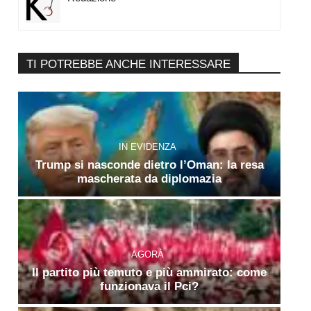
TI POTREBBE ANCHE INTERESSARE
IN EVIDENZA
Trump si nasconde dietro l’Oman: la resa
mascherata da diplomazia
AGORÀ
Il partito più temuto e più ammirato: come
funzionava il Pci?