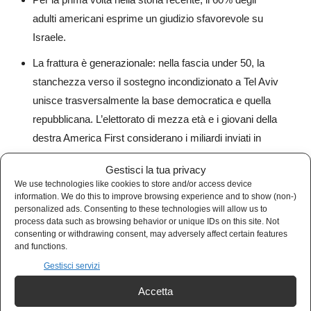
adulti americani esprime un giudizio sfavorevole su
Israele.
La frattura è generazionale: nella fascia under 50, la
stanchezza verso il sostegno incondizionato a Tel Aviv
unisce trasversalmente la base democratica e quella
repubblicana. L’elettorato di mezza età e i giovani della
destra America First considerano i miliardi inviati in
Medio Oriente come denaro sottratto alla sicurezza dei
Gestisci la tua privacy
confini nazionali. Israele non è più visto come una
We use technologies like cookies to store and/or access device
risorsa strategica intoccabile, ma come un alleato
information. We do this to improve browsing experience and to show (non-)
personalized ads. Consenting to these technologies will allow us to
costoso e imprevedibile che rischia di trascinare i figli
process data such as browsing behavior or unique IDs on this site. Not
degli americani in una guerra d’attrito senza fine.
consenting or withdrawing consent, may adversely affect certain features
and functions.
Gestisci servizi
​Lezione 5: il risveglio traumatico
dell’Europa (dalla finzione alla realtà)
Accetta