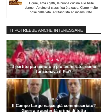
Ligure, ama i gatti, la buona cucina e le belle
donne. L'ordine di classifica è a caso. Come molte
cose della vita. Antifascista ed incensurato.
TI POTREBBE ANCHE INTERESSARE
AGORÀ
Il partito più temuto e più ammirato: come
funzionava il Pci?
POLIS
Il Campo Largo nasce già commissariato?
Guerra e austerità prima di tutto