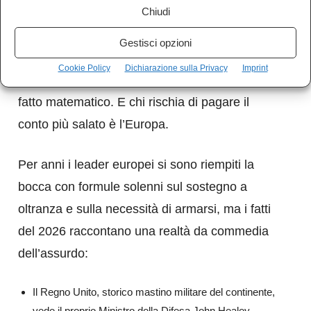
Chiudi
Il disimpegno militare degli Stati Uniti,
certificato dalla fretta di chiudere il dossier
Gestisci opzioni
iraniano per rimettere in sesto la propria
Cookie Policy
Dichiarazione sulla Privacy
Imprint
economia, non è una scelta ideologica, è un
fatto matematico. E chi rischia di pagare il
conto più salato è l’Europa.
​Per anni i leader europei si sono riempiti la
bocca con formule solenni sul sostegno a
oltranza e sulla necessità di armarsi, ma i fatti
del 2026 raccontano una realtà da commedia
dell’assurdo:
​Il Regno Unito, storico mastino militare del continente,
vede il proprio Ministro della Difesa John Healey