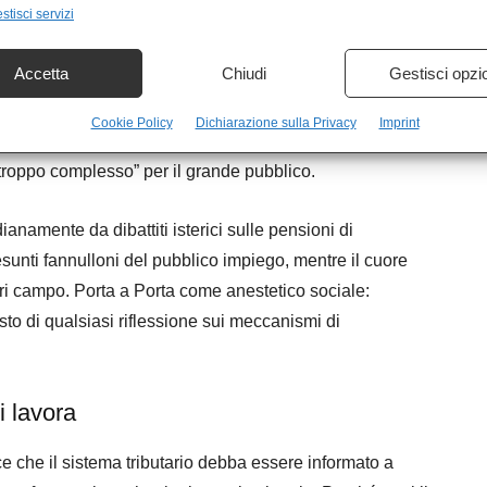
stisci servizi
ente di redistribuzione fiscale significa toccare il
Accetta
Chiudi
Gestisci opzi
ca. Il gruppo Caltagirone possiede partecipazioni
Italia avere giornali non serve soltanto a fare editoria;
Cookie Policy
Dichiarazione sulla Privacy
Imprint
 il dibattito pubblico e definire ciò che può essere
troppo complesso” per il grande pubblico.
anamente da dibattiti isterici sulle pensioni di
presunti fannulloni del pubblico impiego, mentre il cuore
ri campo. Porta a Porta come anestetico sociale:
sto di qualsiasi riflessione sui meccanismi di
i lavora
isce che il sistema tributario debba essere informato a