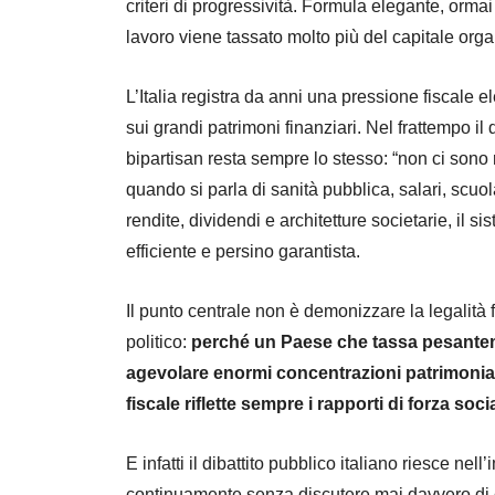
criteri di progressività. Formula elegante, ormai
lavoro viene tassato molto più del capitale org
L’Italia registra da anni una pressione fiscale e
sui grandi patrimoni finanziari. Nel frattempo il
bipartisan resta sempre lo stesso: “non ci sono
quando si parla di sanità pubblica, salari, scuol
rendite, dividendi e architetture societarie, il 
efficiente e persino garantista.
Il punto centrale non è demonizzare la legalità f
politico:
perché un Paese che tassa pesantem
agevolare enormi concentrazioni patrimonia
fiscale riflette sempre i rapporti di forza socia
E infatti il dibattito pubblico italiano riesce nel
continuamente senza discutere mai davvero di c