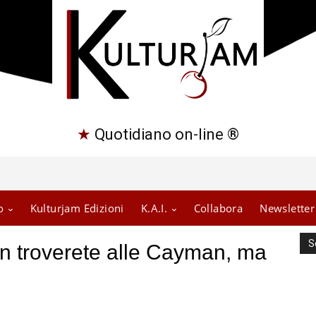
★
Quotidiano on-line ®
o
Kulturjam Edizioni
K.A.I.
Collabora
Newsletter
S
non troverete alle Cayman, ma