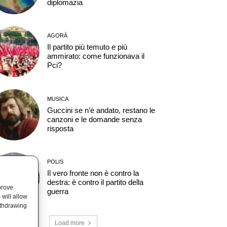
diplomazia
AGORÀ
Il partito più temuto e più
ammirato: come funzionava il
Pci?
MUSICA
Guccini se n’è andato, restano le
canzoni e le domande senza
risposta
POLIS
Il vero fronte non è contro la
destra: è contro il partito della
prove
guerra
will allow
ithdrawing
Load more