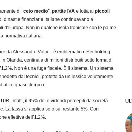
amente di “
ceto medio
”,
partite IVA
e lotta ai
piccoli
 dinastie finanziarie italiane continuavano a
voli d’Europa. Non in qualche isola tropicale con le palme
lla normativa italiana.
tare da Alessandro Volpi – è emblematico. Sei holding
 Olanda, centinaia di milioni distribuiti sotto forma di
 l’1,2%. Non è una fuga fiscale. È il sistema. Un sistema
benedetto dai tecnici, protetto da un lessico volutamente
atico quasi liturgico.
TUIR
, infatti, il 95% dei dividendi percepiti da società
UL
e. La tassa si applica solo sul restante 5%. Con
one effettiva dell’1,2%.