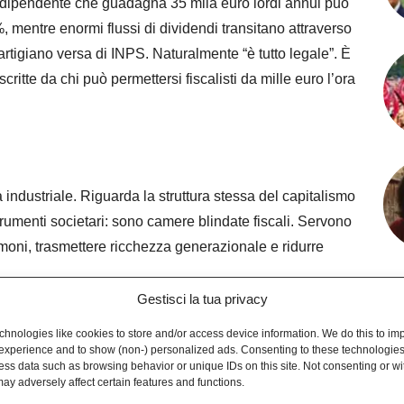
ore dipendente che guadagna 35 mila euro lordi annui può
%, mentre enormi flussi di dividendi transitano attraverso
tigiano versa di INPS. Naturalmente “è tutto legale”. È
itte da chi può permettersi fiscalisti da mille euro l’ora
g
industriale. Riguarda la struttura stessa del capitalismo
umenti societari: sono camere blindate fiscali. Servono
rimoni, trasmettere ricchezza generazionale e ridurre
Gestisci la tua privacy
se. Quello in cui il problema fiscale sarebbe il
hnologies like cookies to store and/or access device information. We do this to im
 il pensionato che fa ripetizioni in nero o il muratore
experience and to show (non-) personalized ads. Consenting to these technologies 
ess data such as browsing behavior or unique IDs on this site. Not consenting or w
ietari sfruttano meccanismi perfettamente normati che
ay adversely affect certain features and functions.
ell’imposizione reale.