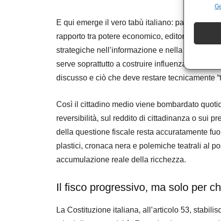
Ge
E qui emerge il vero tabù italiano: parlare seriam
rapporto tra potere economico, editoria e politi
strategiche nell’informazione e nella finanza. In 
serve soprattutto a costruire influenza, orientare
discusso e ciò che deve restare tecnicamente “
Così il cittadino medio viene bombardato quotidi
reversibilità, sul reddito di cittadinanza o sui 
della questione fiscale resta accuratamente fuo
plastici, cronaca nera e polemiche teatrali al po
accumulazione reale della ricchezza.
Il fisco progressivo, ma solo per ch
La Costituzione italiana, all’articolo 53, stabil