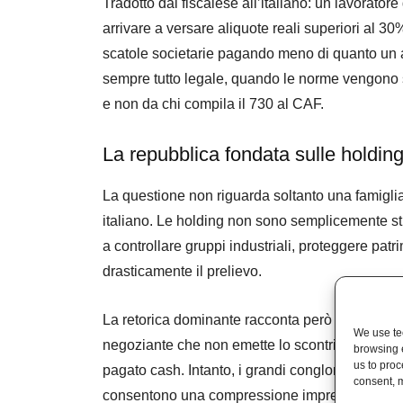
Tradotto dal fiscalese all’italiano: un lavorat
arrivare a versare aliquote reali superiori al 30
scatole societarie pagando meno di quanto un ar
sempre tutto legale, quando le norme vengono scr
e non da chi compila il 730 al CAF.
La repubblica fondata sulle holdin
La questione non riguarda soltanto una famiglia 
italiano. Le holding non sono semplicemente str
a controllare gruppi industriali, proteggere pat
drasticamente il prelievo.
La retorica dominante racconta però un altro Pae
We use tec
negoziante che non emette lo scontrino del caffè,
browsing 
us to proc
pagato cash. Intanto, i grandi conglomerati soc
consent, m
consentono una compressione impressionante d