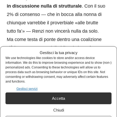
in discussione nulla di strutturale
. Con il suo
2% di consenso — che in bocca alla nonna di
chiunque varrebbe il proverbiale «alle brutte
tutto fa’» — Renzi non vincerà nulla da solo.
Ma come testa di ponte dentro una coalizione
più larga, come ago della bilancia in un futuro
Gestisci la tua privacy
governo, come uomo di raccordo con ambienti
We use technologies like cookies to store and/or access device
information. We do this to improve browsing experience and to show (non-)
che il resto della coalizione non frequenta, vale
personalized ads. Consenting to these technologies will allow us to
moltissimo.
process data such as browsing behavior or unique IDs on this site. Not
consenting or withdrawing consent, may adversely affect certain features
and functions.
Il nodo che non scioglie mai, né a Otto e
Gestisci servizi
Mezzo né altrove, è quello decisivo: per chi
Accetta
suona la campana? Quando cita la difesa della
Chiudi
sanità pubblica, della scuola, dei salari, lo fa