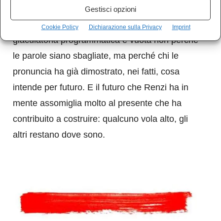
chi quegli stessi istituti ha sistematicamente
Gestisci opzioni
indebolito nel corso del proprio governo. La
Cookie Policy
Dichiarazione sulla Privacy
Imprint
giaculatoria programmatica è vuota non perché
le parole siano sbagliate, ma perché chi le
pronuncia ha già dimostrato, nei fatti, cosa
intende per futuro. E il futuro che Renzi ha in
mente assomiglia molto al presente che ha
contribuito a costruire: qualcuno vola alto, gli
altri restano dove sono.