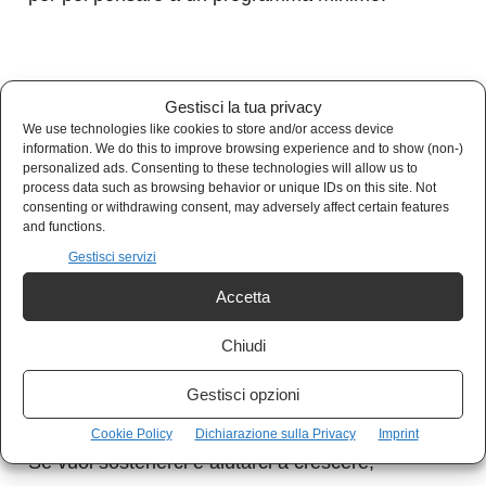
Gestisci la tua privacy
We use technologies like cookies to store and/or access device
information. We do this to improve browsing experience and to show (non-)
personalized ads. Consenting to these technologies will allow us to
process data such as browsing behavior or unique IDs on this site. Not
consenting or withdrawing consent, may adversely affect certain features
and functions.
Sostieni Kulturjam
Gestisci servizi
Kulturjam.it è un quotidiano indipendente
Accetta
senza finanziamenti, completamente gratuito.
Chiudi
I nostri articoli sono gratuiti e lo saranno
Gestisci opzioni
sempre. Nessun abbonamento.
Cookie Policy
Dichiarazione sulla Privacy
Imprint
Se vuoi sostenerci e aiutarci a crescere,