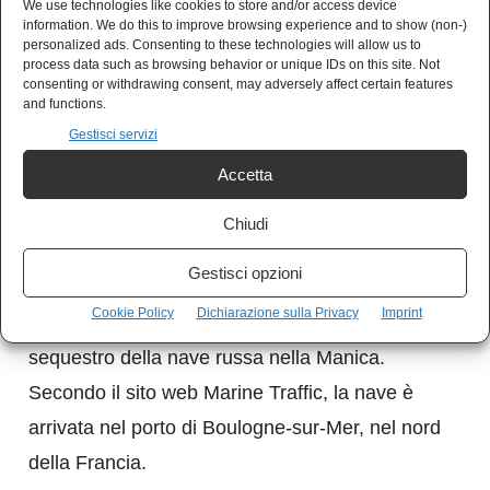
We use technologies like cookies to store and/or access device
information. We do this to improve browsing experience and to show (non-)
personalized ads. Consenting to these technologies will allow us to
process data such as browsing behavior or unique IDs on this site. Not
consenting or withdrawing consent, may adversely affect certain features
12:30 Nave russa fermata dalla Francia.
and functions.
Mosca chiede spiegazioni
Gestisci servizi
Accetta
Si apre un fronte di scontro diplomatico tra
Parigi e Mosca. Secondo quanto ripora
Chiudi
l’agenzia di stampa russa Ria Novosti,
Gestisci opzioni
l’ambasciata russa in Francia ha chiesto
Cookie Policy
Dichiarazione sulla Privacy
Imprint
spiegazioni alle autorità francesi in merito al
sequestro della nave russa nella Manica.
Secondo il sito web Marine Traffic, la nave è
arrivata nel porto di Boulogne-sur-Mer, nel nord
della Francia.