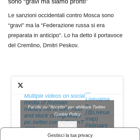
sono “gravi ma siamo pronti”
Le sanzioni occidentali contro Mosca sono
“gravi” ma la “Federazione russa si era
preparata in anticipo”. Lo ha detto il portavoce
del Cremlino, Dmitri Peskov.
—
Multiple videos on social
Liveuama
media of Russian
p
Fai clic su "Accetto" per abilitare Twitter
military out of fuel, food
(@Liveua
Cookie Policy
and stuck on highways
map)
pic.twitter.com/UTKLmT
February
Accetto
Jf38
26, 2022
Gestisci la tua privacy