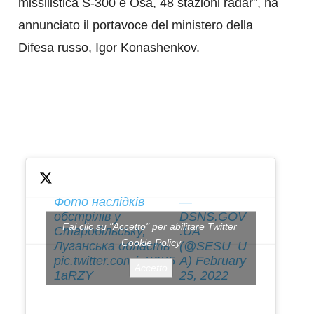
missilistica S-300 e Osa, 48 stazioni radar”, ha
annunciato il portavoce del ministero della
Difesa russo, Igor Konashenkov.
Фото наслідків
—
обстрілів у
DSNS.GOV
Fai clic su "Accetto" per abilitare Twitter
Старобільську,
.UA
Cookie Policy
Луганська область
(@SESU_U
pic.twitter.com/qX6X5
A)
February
Accetto
1aRZY
25, 2022