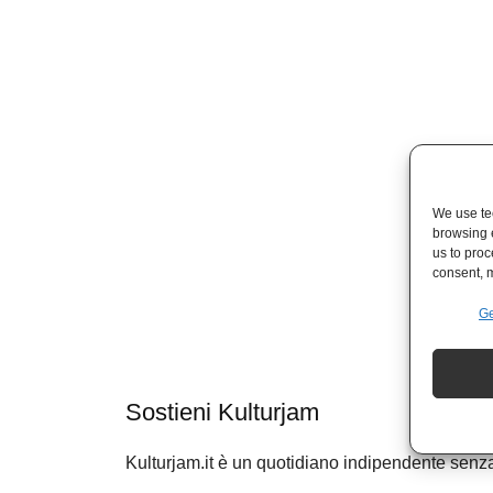
We use tec
browsing 
us to proc
consent, m
Ge
Sostieni Kulturjam
Kulturjam.it è un quotidiano indipendente senz