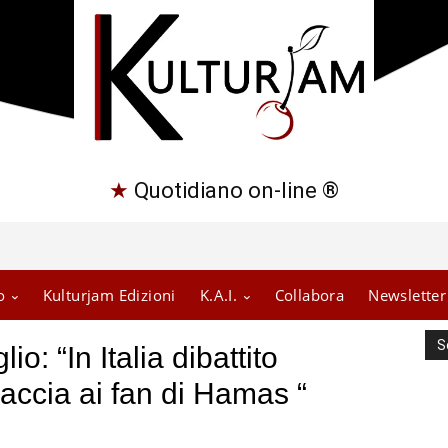
★
Quotidiano on-line ®
o
Kulturjam Edizioni
K.A.I.
Collabora
Newsletter
S
: “In Italia dibattito
caccia ai fan di Hamas “