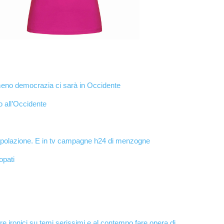
, meno democrazia ci sarà in Occidente
to all’Occidente
popolazione. E in tv campagne h24 di menzogne
opati
ere ironici su temi serissimi e al contempo fare opera di