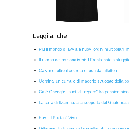
Leggi anche
Più il mondo si avvia a nuovi ordini multipolari
Il ritorno dei nazionalismi: il Frankenstein sfuggi
Caivano, oltre il decreto e fuori dai riflettori
Ucraina, un cumulo di macerie svuotato della 
Cafè Ghengò: i punti di “repere” tra pensieri sinc
La terra di Itzamnà: alla scoperta del Guatemala
Kavi: Il Poeta è Vivo
Dittature. Tutto quanto fa spettacolo: si può ess