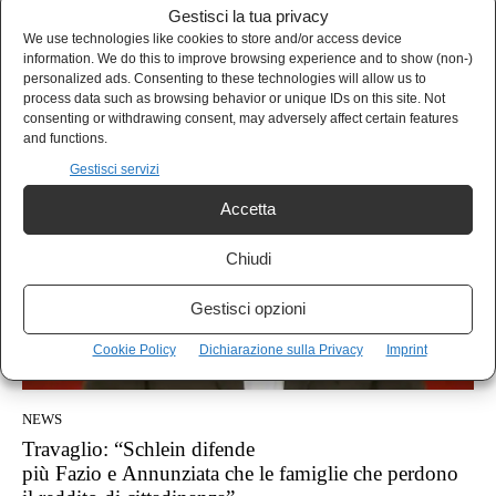
NEWS
Gestisci la tua privacy
Travaglio shock: “Lutto nazionale per Berlusconi?
We use technologies like cookies to store and/or access device
Impazzimento collettivo. Renzi lecca la bara a reti
information. We do this to improve browsing experience and to show (non-)
unificate”
personalized ads. Consenting to these technologies will allow us to
process data such as browsing behavior or unique IDs on this site. Not
Redazione
-
14 Giugno 2023
consenting or withdrawing consent, may adversely affect certain features
and functions.
Gestisci servizi
Accetta
Chiudi
Gestisci opzioni
Cookie Policy
Dichiarazione sulla Privacy
Imprint
NEWS
Travaglio: “Schlein difende
più Fazio e Annunziata che le famiglie che perdono