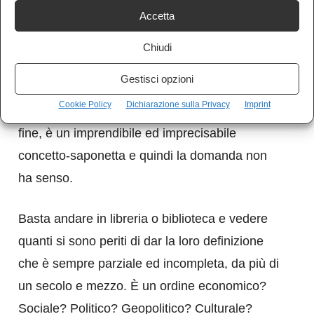
Accetta
rivedere, collegare tra loro, precisare,
ambientare in storia e geografia, con spruzzi
Chiudi
antropo-culturali e vari tipi di distinzioni
Gestisci opzioni
tassonomiche che si perdono nelle varie
Cookie Policy
Dichiarazione sulla Privacy
Imprint
eccezioni a gran sempre più fine; quindi, alla
fine, è un imprendibile ed imprecisabile
concetto-saponetta e quindi la domanda non
ha senso.
Basta andare in libreria o biblioteca e vedere
quanti si sono periti di dar la loro definizione
che è sempre parziale ed incompleta, da più di
un secolo e mezzo. È un ordine economico?
Sociale? Politico? Geopolitico? Culturale?