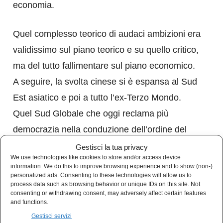
economia.
Quel complesso teorico di audaci ambizioni era
validissimo sul piano teorico e su quello critico,
ma del tutto fallimentare sul piano economico.
A seguire, la svolta cinese si è espansa al Sud
Est asiatico e poi a tutto l’ex-Terzo Mondo.
Quel Sud Globale che oggi reclama più
democrazia nella conduzione dell’ordine del
mondo agli stessi che negli ultimi decenni
Gestisci la tua privacy
We use technologies like cookies to store and/or access device
l’hanno contratta nei nostri paesi.
information. We do this to improve browsing experience and to show (non-)
personalized ads. Consenting to these technologies will allow us to
process data such as browsing behavior or unique IDs on this site. Not
Quello di Deng era “capitalismo”? Purtroppo,
consenting or withdrawing consent, may adversely affect certain features
and functions.
definire “capitalismo” porta via interi boschi per
Gestisci servizi
trarne carta su cui scrivere definizioni poi da