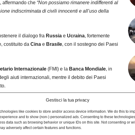
, affermando che
“Non possiamo rimanere indifferenti al
isione indiscriminata di civili innocenti e all’uso della
ostenere il dialogo fra
Russia
e
Ucraina
, fortemente
, costituito da
Cina
e
Brasile
, con il sostegno dei Paesi
tario Internazionale
(FMI) e la
Banca
Mondiale
, in
degli aiuti internazionali, mentre il debito dei Paesi
to.
Gestisci la tua privacy
contrattuale dei BRICS nell’ambito del FMI, passando
te al peso economico che i Paesi BRICS effettivamente
hnologies like cookies to store and/or access device information. We do this to im
experience and to show (non-) personalized ads. Consenting to these technologies 
ess data such as browsing behavior or unique IDs on this site. Not consenting or w
ay adversely affect certain features and functions.