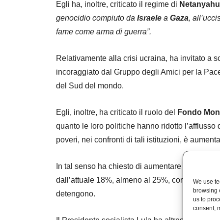
Egli ha, inoltre, criticato il regime di
Netanyahu
genocidio compiuto da
Israele
a
Gaza
, all’ucc
fame come arma di guerra”.
Relativamente alla crisi ucraina, ha invitato a s
incoraggiato dal Gruppo degli Amici per la Pace
del Sud del mondo.
Egli, inoltre, ha criticato il ruolo del
Fondo Mone
quanto le loro politiche hanno ridotto l’afflusso 
poveri, nei confronti di tali istituzioni, è aumenta
In tal senso ha chiesto di aumentare il potere 
dall’attuale 18%, almeno al 25%, corrisponden
We use tec
browsing 
detengono.
us to proc
consent, m