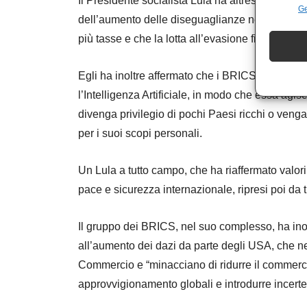
Il Presidente socialista Lula ha altresì puntato i
Ge
dell’aumento delle diseguaglianze nel mondo e 
più tasse e che la lotta all’evasione fiscale sia 
Egli ha inoltre affermato che i BRICS si stan
l’Intelligenza Artificiale, in modo che essa agi
divenga privilegio di pochi Paesi ricchi o ven
per i suoi scopi personali.
Un Lula a tutto campo, che ha riaffermato valori
pace e sicurezza internazionale, ripresi poi da 
Il gruppo dei BRICS, nel suo complesso, ha ino
all’aumento dei dazi da parte degli USA, che n
Commercio e “minacciano di ridurre il commerci
approvvigionamento globali e introdurre incerte