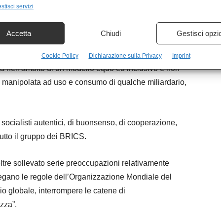
l dito contro il liberal capitalismo, responsabile
stisci servizi
ha spiegato che è necessario che i più ricchi paghino
posta al primo posto.
Accetta
Chiudi
Gestisci opzi
no impegnando per adottare una governance per
Cookie Policy
Dichiarazione sulla Privacy
Imprint
sca nell’ambito di un modello equo ed inclusivo e non
ga manipolata ad uso e consumo di qualche miliardario,
 socialisti autentici, di buonsenso, di cooperazione,
tutto il gruppo dei BRICS.
ltre sollevato serie preoccupazioni relativamente
egano le regole dell’Organizzazione Mondiale del
o globale, interrompere le catene di
zza”.