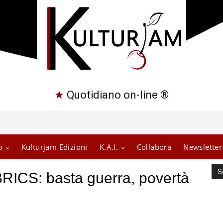
★
Quotidiano on-line ®
o
Kulturjam Edizioni
K.A.I.
Collabora
Newsletter
S
 BRICS: basta guerra, povertà