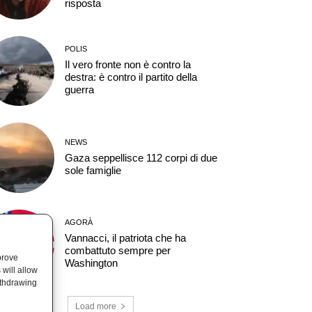
risposta
POLIS
Il vero fronte non è contro la
destra: è contro il partito della
guerra
NEWS
Gaza seppellisce 112 corpi di due
sole famiglie
AGORÀ
Vannacci, il patriota che ha
combattuto sempre per
prove
Washington
will allow
ithdrawing
Load more