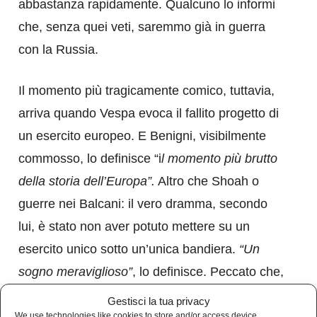
abbastanza rapidamente. Qualcuno lo informi
che, senza quei veti, saremmo già in guerra
con la Russia.
Il momento più tragicamente comico, tuttavia,
arriva quando Vespa evoca il fallito progetto di
un esercito europeo. E Benigni, visibilmente
commosso, lo definisce “i
l momento più brutto
della storia dell’Europa”.
Altro che Shoah o
guerre nei Balcani: il vero dramma, secondo
lui, è stato non aver potuto mettere su un
esercito unico sotto un’unica bandiera.
“Un
sogno meraviglioso”
, lo definisce. Peccato che,
per molti, suonerebbe più come un incubo
Gestisci la tua privacy
distopico. E ovviamente la colpa, ça va sans
We use technologies like cookies to store and/or access device