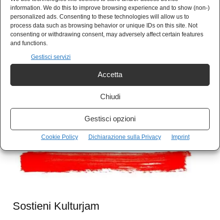
information. We do this to improve browsing experience and to show (non-)
dire, è dei soliti cattivi: i nazionalisti e i
personalized ads. Consenting to these technologies will allow us to
process data such as browsing behavior or unique IDs on this site. Not
comunisti. Sempre loro.
consenting or withdrawing consent, may adversely affect certain features
and functions.
Gestisci servizi
Il siparietto si chiude tra baci, abbracci,
Accetta
promozione del libro. Benigni e Vespa, uniti in
un amplesso mediatico in difesa dell’Unione
Chiudi
Europea più smemorata, più armata e più
Gestisci opzioni
ipocrita che mai.
Cookie Policy
Dichiarazione sulla Privacy
Imprint
Sostieni Kulturjam